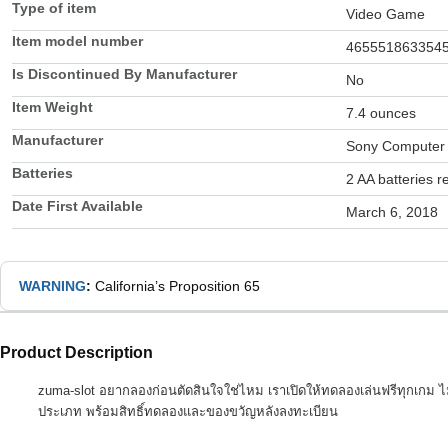
Type of item
Video Game
Item model number
465551863354
Is Discontinued By Manufacturer
No
Item Weight
7.4 ounces
Manufacturer
Sony Computer 
Batteries
2 AA batteries r
Date First Available
March 6, 2018
WARNING
:
California’s Proposition 65
Product Description
zuma-slot อยากลองก่อนตัดสินใจใช่ไหม เราเปิดให้ทดลองเล่นฟรีทุกเกม ไม่ต
ประเภท พร้อมสิทธิ์ทดลองและของขวัญหลังลงทะเบียน