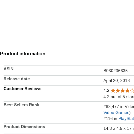
Product information
ASIN
B030236635
Release date
April 20, 2018
Customer Reviews
4.2
4.2 out of 5 star
Best Sellers Rank
#83,477 in Vid
Video Games
)
#116 in
PlaySta
Product Dimensions
14.3 x 4.5 x 17