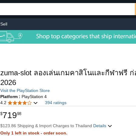
Sell
zuma-slot ลองเล่นเกมคาสิโนและกีฬาฟรี ก
2026
Visit the PlayStation Store
Platform :
PlayStation 4
4.2
394 ratings
719
$
98
$123.86 Shipping & Import Charges to Thailand
Details
Only 1 left in stock - order soon.