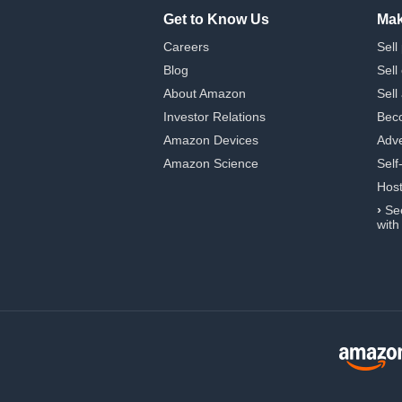
Get to Know Us
Mak
Careers
Sell
Blog
Sell
About Amazon
Sell
Investor Relations
Beco
Amazon Devices
Adve
Amazon Science
Self
Hos
›
Se
with