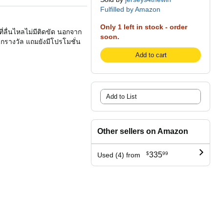
Fulfilled by Amazon
Only 1 left in stock - order
ลื่นไหลไม่มีติดขัด นอกจาก
soon.
างวัล แถมยังมีโปรโมชั่น
Add to cart
Add to List
Other sellers on Amazon
$
335
99
Used (4) from