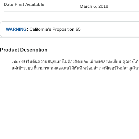
Date First Available
March 6, 2018
WARNING
:
California’s Proposition 65
Product Description
zdc789 เริ่มต้นความสนุกแบบไม่ต้องคิดเยอะ เพียงแค่ลงทะเบียน คุณจะได้ส
แค่เข้าระบบ ก็สามารถทดลองเล่นได้ทันที พร้อมสำรวจฟีเจอร์ใหม่ล่าสุดใ