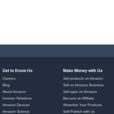
Get to Know Us
Make Money with Us
Careers
Sell products on Amazon
Blog
Sell on Amazon Business
About Amazon
Sell apps on Amazon
Investor Relations
Become an Affiliate
Amazon Devices
Advertise Your Products
Amazon Science
Self-Publish with Us