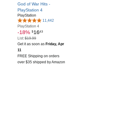
God of War Hits -
PlayStation 4
PlayStation
11,442
PlayStation 4
-18%
16
$
43
List:
$19.99
Get it as soon as
Friday, Apr
11
FREE Shipping on orders
over $35 shipped by Amazon