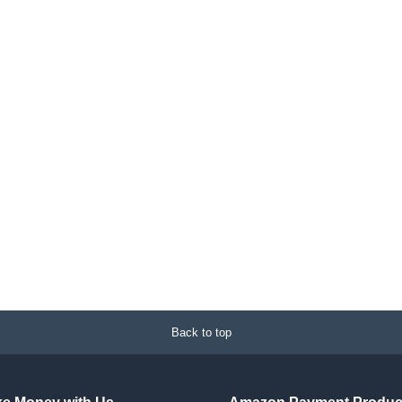
Back to top