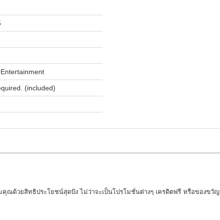
5
Entertainment
equired. (included)
คุณด้วยสิทธิประโยชน์สุดปัง ไม่ว่าจะเป็นโปรโมชั่นต่างๆ เครดิตฟรี หรือของขวัญ