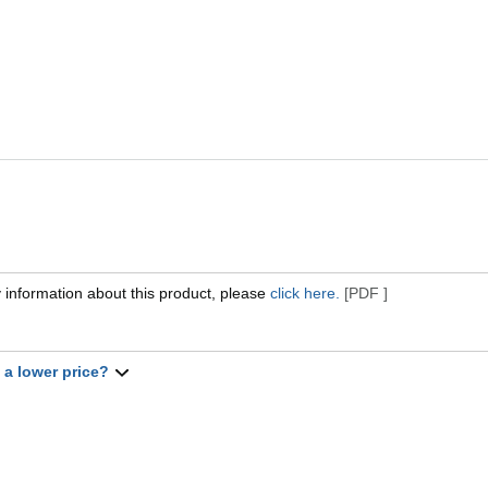
 information about this product, please
click here.
[PDF ]
t a lower price?