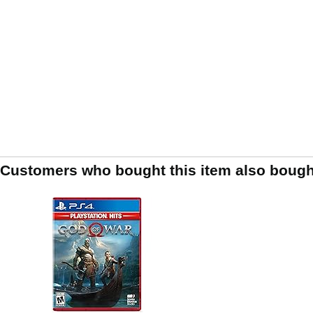
Customers who bought this item also bough