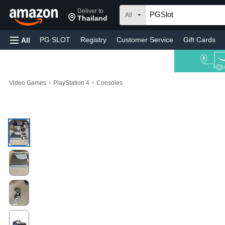
Deliver to
All
Thailand
PG SLOT
Registry
Customer Service
Gift Cards
All
›
›
Video Games
PlayStation 4
Consoles