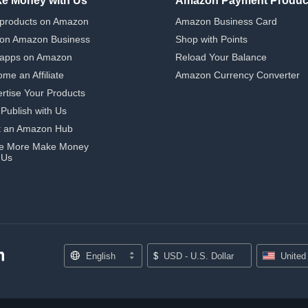
e Money with Us
Amazon Payment Produc
 products on Amazon
Amazon Business Card
 on Amazon Business
Shop with Points
 apps on Amazon
Reload Your Balance
me an Affiliate
Amazon Currency Converter
rtise Your Products
-Publish with Us
t an Amazon Hub
e More Make Money
 Us
English
$
USD - U.S. Dollar
United