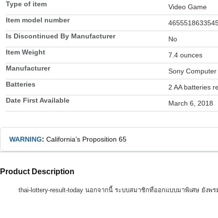
Type of item
Video Game
Item model number
465551863354
Is Discontinued By Manufacturer
No
Item Weight
7.4 ounces
Manufacturer
Sony Computer 
Batteries
2 AA batteries r
Date First Available
March 6, 2018
WARNING
:
California’s Proposition 65
Product Description
thai-lottery-result-today นอกจากนี้ ระบบสมาชิกที่ออกแบบมาพิเศษ ยังพรม