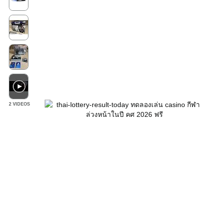
2 VIDEOS