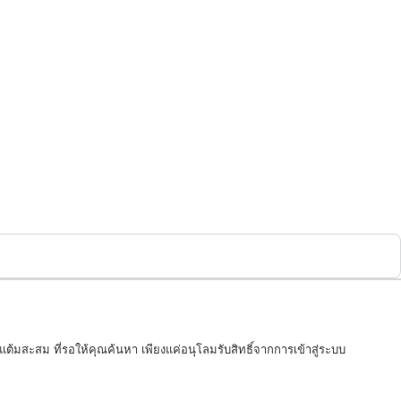
แต้มสะสม ที่รอให้คุณค้นหา เพียงแค่อนุโลมรับสิทธิ์จากการเข้าสู่ระบบ