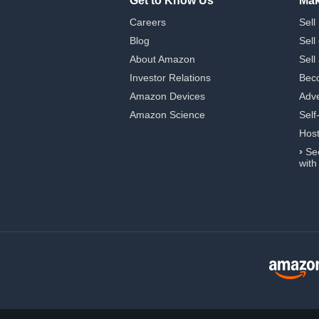
Get to Know Us
Mak
Careers
Sell
Blog
Sell
About Amazon
Sell
Investor Relations
Beco
Amazon Devices
Adve
Amazon Science
Self
Hos
›
Se
with