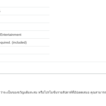
5
Entertainment
equired. (included)
 ไม่ว่าจะเป็นของขวัญแต้มสะสม หรือโปรโมชั่นรายสัปดาห์ที่อัปเดตเสมอ คุณสามา