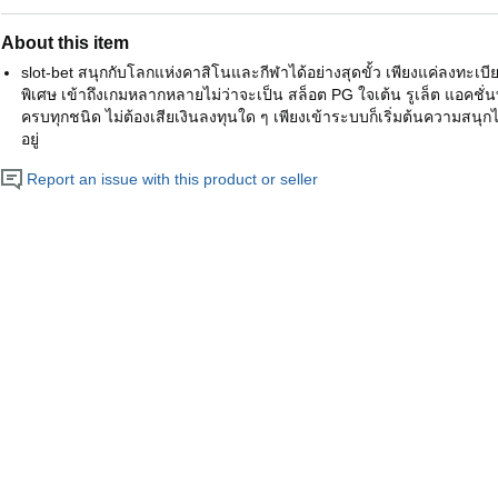
About this item
slot-bet สนุกกับโลกแห่งคาสิโนและกีฬาได้อย่างสุดขั้ว เพียงแค่ลงทะเ
พิเศษ เข้าถึงเกมหลากหลายไม่ว่าจะเป็น สล็อต PG ใจเต้น รูเล็ต แอคชั่นท
ครบทุกชนิด ไม่ต้องเสียเงินลงทุนใด ๆ เพียงเข้าระบบก็เริ่มต้นความสนุกไ
อยู่
Report an issue with this product or seller