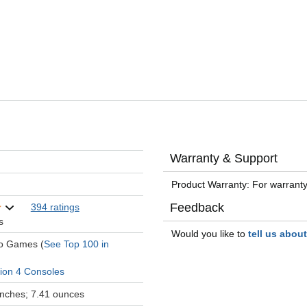
Warranty & Support
Product Warranty: For warranty
Feedback
394 ratings
s
Would you like to
tell us abou
eo Games (
See Top 100 in
tion 4 Consoles
 inches; 7.41 ounces