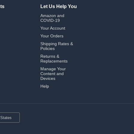
ts
Let Us Help You
Amazon and
COVID-19
Your Account
Your Orders
Shipping Rates &
Policies
Returns &
Replacements
Manage Your
Content and
Devices
Help
 States