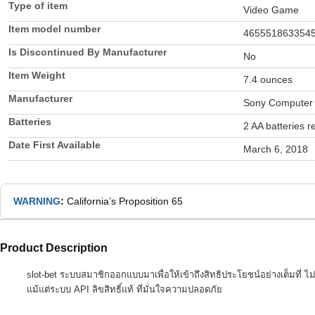
Type of item
Video Game
Item model number
465551863354
Is Discontinued By Manufacturer
No
Item Weight
7.4 ounces
Manufacturer
Sony Computer 
Batteries
2 AA batteries r
Date First Available
March 6, 2018
WARNING
:
California’s Proposition 65
Product Description
slot-bet ระบบสมาชิกออกแบบมาเพื่อให้เข้าถึงสิทธิประโยชน์อย่างเต็มที่
แม้แต่ระบบ API ลิขสิทธิ์แท้ ที่มั่นใจความปลอดภัย