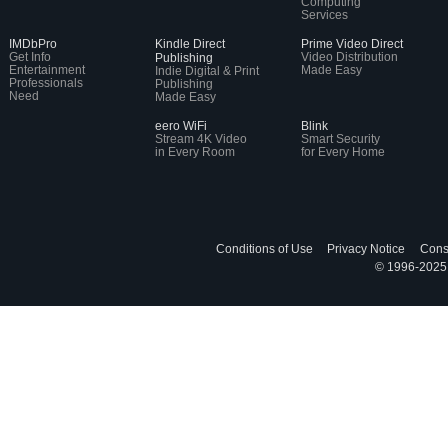
Computing
Services
IMDbPro
Kindle Direct
Prime Video Direct
Get Info
Video Distribution
Publishing
Entertainment
Made Easy
Indie Digital & Print
Professionals
Publishing
Need
Made Easy
eero WiFi
Blink
Stream 4K Video
Smart Security
in Every Room
for Every Home
Conditions of Use
Privacy Notice
Cons
© 1996-2025, 