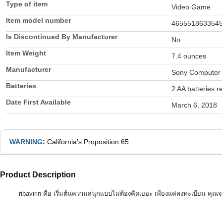
Type of item
Video Game
Item model number
465551863354
Is Discontinued By Manufacturer
No
Item Weight
7.4 ounces
Manufacturer
Sony Computer 
Batteries
2 AA batteries r
Date First Available
March 6, 2018
WARNING
:
California’s Proposition 65
Product Description
ribavirin-คือ เริ่มต้นความสนุกแบบไม่ต้องคิดเยอะ เพียงแค่ลงทะเบียน คุณ