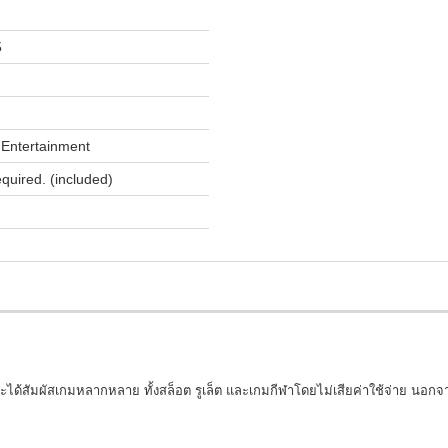
5
Entertainment
equired. (included)
จะได้สัมผัสเกมหลากหลาย ทั้งสล็อต รูเล็ต และเกมกีฬาโดยไม่เสียค่าใช้จ่าย นอกจ