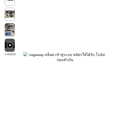
2 VIDEOS