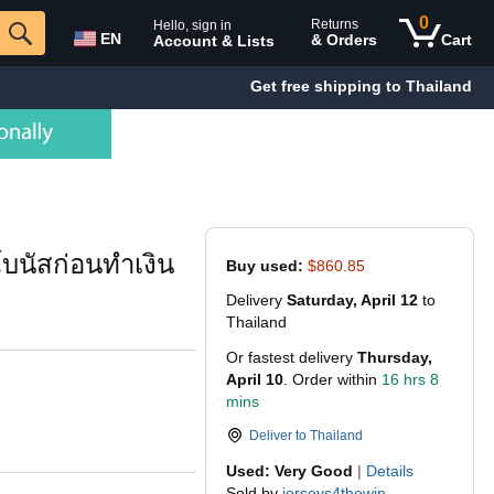
0
Returns
Hello, sign in
EN
& Orders
Cart
Account & Lists
Get free shipping to Thailand
โบนัสก่อนทำเงิน
Buy used:
$860.85
Delivery
Saturday, April 12
to
Thailand
Or fastest delivery
Thursday,
April 10
. Order within
16 hrs 8
mins
Deliver to
Thailand
Used: Very Good
|
Details
Sold by
jerseys4thewin