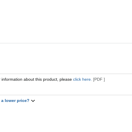
 information about this product, please
click here.
[PDF ]
t a lower price?