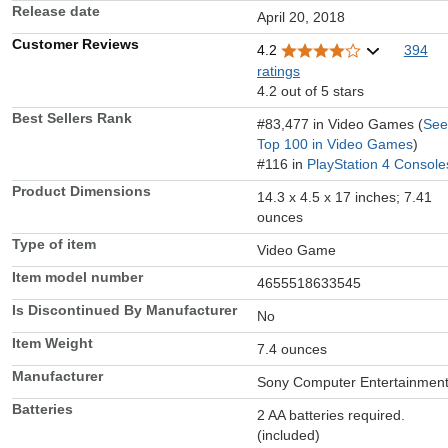
Release date
April 20, 2018
Customer Reviews
4.2
394
ratings
4.2 out of 5 stars
Best Sellers Rank
#83,477 in Video Games (
See
Top 100 in Video Games
)
#116 in
PlayStation 4 Console
Product Dimensions
14.3 x 4.5 x 17 inches; 7.41
ounces
Type of item
Video Game
Item model number
4655518633545
Is Discontinued By Manufacturer
No
Item Weight
7.4 ounces
Manufacturer
Sony Computer Entertainmen
Batteries
2 AA batteries required.
(included)