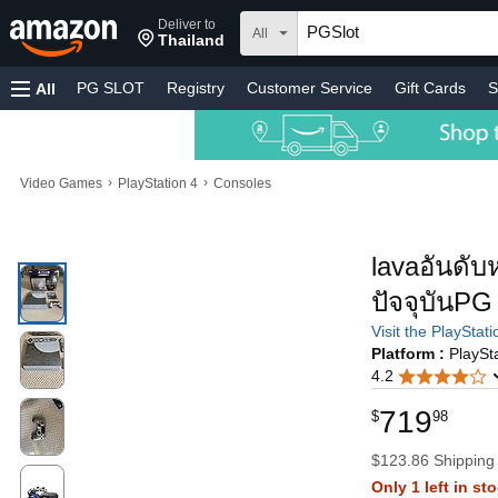
Deliver to
All
Thailand
PG SLOT
Registry
Customer Service
Gift Cards
S
All
›
›
Video Games
PlayStation 4
Consoles
lavaอันดับห
ปัจจุบันPG 
Visit the PlayStat
Platform :
PlaySt
4.2
719
$
98
$123.86 Shipping
Only 1 left in st