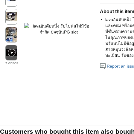
About this ite
lavaอันดับหนึ่ง
และคอม พร้อม
ที่ชื่นชอบความร
ในคุณภาพของเก
ฟรีแบบไม่มีข้อผ
สายหมุนวงล้อหรือ
ทะเบียน รับของ
2 VIDEOS
Report an issue
Customers who bought this item also bough