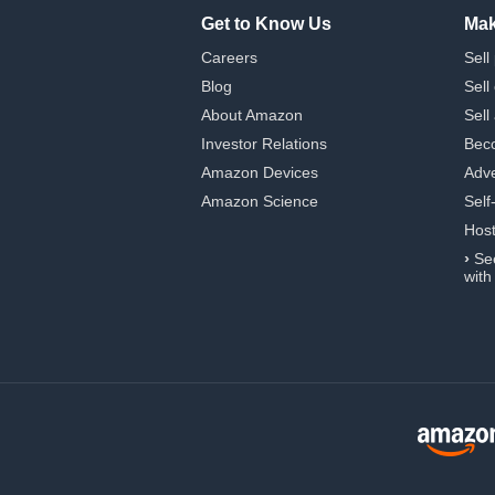
Get to Know Us
Mak
Careers
Sell
Blog
Sell
About Amazon
Sell
Investor Relations
Beco
Amazon Devices
Adve
Amazon Science
Self
Hos
›
Se
with