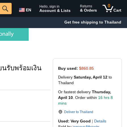
0
Returns
Hello, sign in
EN
& Orders
Cart
Account & Lists
Get free shipping to Thailand
ยนรับพร้อมเงิน
Buy used:
$860.85
Delivery
Saturday, April 12
to
Thailand
Or fastest delivery
Thursday,
April 10
. Order within
16 hrs 8
mins
Deliver to
Thailand
Used: Very Good
|
Details
Sold by
jerseys4thewin