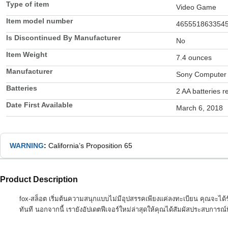
Type of item
Video Game
Item model number
465551863354
Is Discontinued By Manufacturer
No
Item Weight
7.4 ounces
Manufacturer
Sony Computer 
Batteries
2 AA batteries r
Date First Available
March 6, 2018
WARNING
:
California’s Proposition 65
Product Description
fox-สล็อต เริ่มต้นความสนุกแบบไม่มีอุปสรรคเพียงแค่ลงทะเบียน คุณจะได้ร
ทันที นอกจากนี้ เรายังอัปเดตฟีเจอร์ใหม่ล่าสุดให้คุณได้สัมผัสประสบการณ์ที