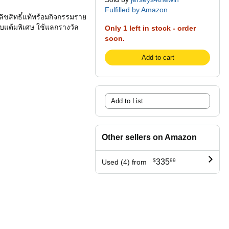
Fulfilled by Amazon
I ลิขสิทธิ์แท้พร้อมกิจกรรมราย
รับแต้มพิเศษ ใช้แลกรางวัล
Only 1 left in stock - order
soon.
Add to cart
Add to List
Other sellers on Amazon
$
335
99
Used (4) from