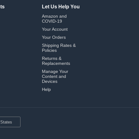
ts
Let Us Help You
Amazon and
COVID-19
Your Account
Your Orders
Shipping Rates &
Policies
Returns &
Replacements
Manage Your
Content and
Devices
Help
 States