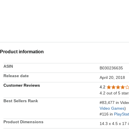
Product information
ASIN
B030236635
Release date
April 20, 2018
Customer Reviews
4.2
4.2 out of 5 star
Best Sellers Rank
#83,477 in Vid
Video Games
)
#116 in
PlaySta
Product Dimensions
14.3 x 4.5 x 17