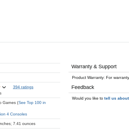
Warranty & Support
Product Warranty: For warranty
Feedback
394 ratings
s
Would you like to
tell us abou
eo Games (
See Top 100 in
tion 4 Consoles
 inches; 7.41 ounces