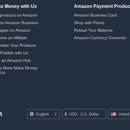
e Money with Us
Amazon Payment Produc
 products on Amazon
Amazon Business Card
 on Amazon Business
Shop with Points
 apps on Amazon
Reload Your Balance
me an Affiliate
Amazon Currency Converter
rtise Your Products
-Publish with Us
t an Amazon Hub
e More Make Money
 Us
English
$
USD - U.S. Dollar
United