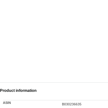
Product information
ASIN
B030236635