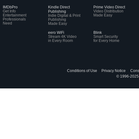
IMDbPro
Kindle Direct
Prime Video Direct
Get Info
Video Distribution
Publishing
Entertainment
Made Easy
Indie Digital & Print
Professionals
Publishing
Need
Made Easy
eero WiFi
Blink
Stream 4K Video
Smart Security
in Every Room
for Every Home
Conditions of Use
Privacy Notice
Cons
© 1996-2025, 