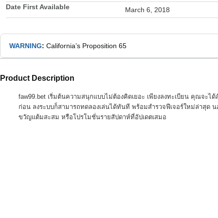
Date First Available
March 6, 2018
WARNING
:
California’s Proposition 65
Product Description
faw99.bet เริ่มต้นความสนุกแบบไม่ต้องคิดเยอะ เพียงลงทะเบียน คุณจะได้ส
ก่อน ลงระบบก็สามารถทดลองเล่นได้ทันที พร้อมสำรวจฟีเจอร์ใหม่ล่าสุด นอ
ขวัญแต้มสะสม หรือโปรโมชั่นรายสัปดาห์ที่อัปเดตเสมอ