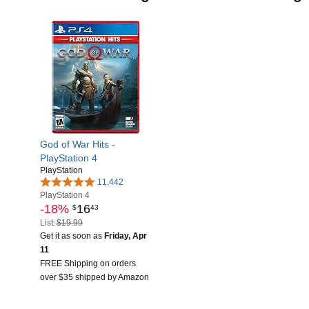
God of War Hits -
PlayStation 4
PlayStation
11,442
PlayStation 4
-18%
16
$
43
List:
$19.99
Get it as soon as
Friday, Apr
11
FREE Shipping on orders
over $35 shipped by Amazon