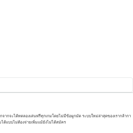
อกจากจะได้ทดลองเล่นฟรีทุกเกมโดยไม่มีข้อผูกมัด ระบบใหม่ล่าสุดของเรากล้ากา
มได้แบบไม่ต้องจ่ายเพิ่มแม้ยังไม่ได้สมัคร