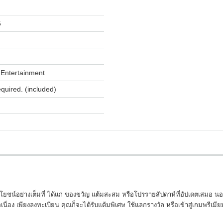
5
Entertainment
equired. (included)
โยชน์อย่างเต็มที่ ได้แก่ ของขวัญ แต้มสะสม หรือโปรรายสัปดาห์ที่อัปเดตเสมอ น
เนื่อง เพียงลงทะเบียน คุณก็จะได้รับแต้มพิเศษ ใช้แลกรางวัล หรือเข้าสู่เกมพรีเมีย