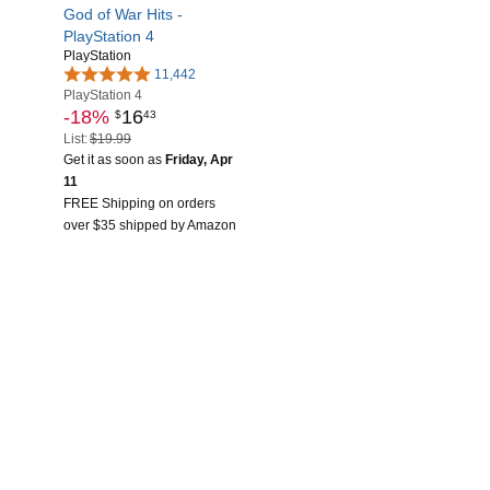
God of War Hits -
PlayStation 4
PlayStation
11,442
PlayStation 4
-18%
16
$
43
List:
$19.99
Get it as soon as
Friday, Apr
11
FREE Shipping on orders
over $35 shipped by Amazon