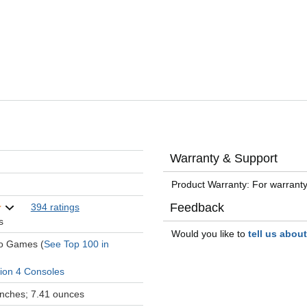
Warranty & Support
Product Warranty: For warranty
Feedback
394 ratings
s
Would you like to
tell us abou
eo Games (
See Top 100 in
tion 4 Consoles
 inches; 7.41 ounces