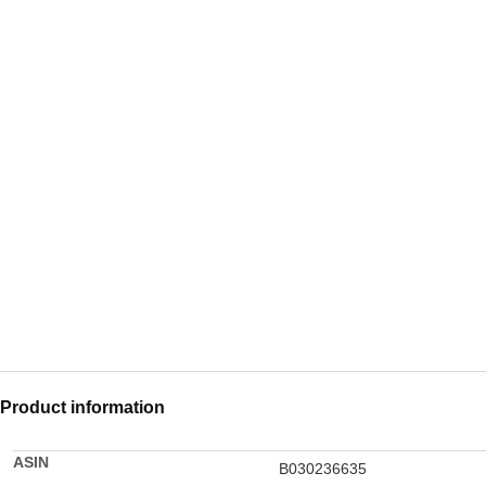
Product information
ASIN
B030236635