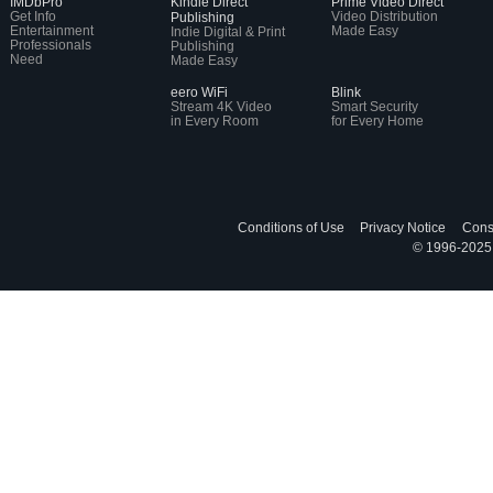
IMDbPro
Kindle Direct
Prime Video Direct
Get Info
Video Distribution
Publishing
Entertainment
Made Easy
Indie Digital & Print
Professionals
Publishing
Need
Made Easy
eero WiFi
Blink
Stream 4K Video
Smart Security
in Every Room
for Every Home
Conditions of Use
Privacy Notice
Cons
© 1996-2025, 