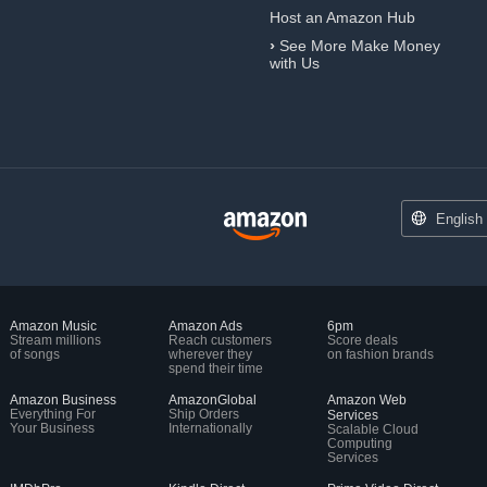
Host an Amazon Hub
›
See More Make Money
with Us
English
Amazon Music
Amazon Ads
6pm
Stream millions
Reach customers
Score deals
of songs
wherever they
on fashion brands
spend their time
Amazon Business
AmazonGlobal
Amazon Web
Everything For
Ship Orders
Services
Your Business
Internationally
Scalable Cloud
Computing
Services