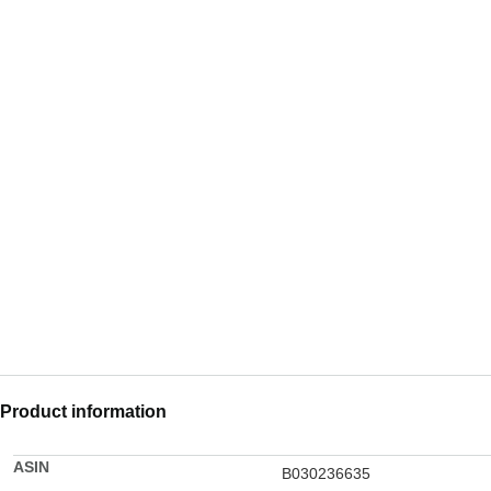
Product information
ASIN
B030236635