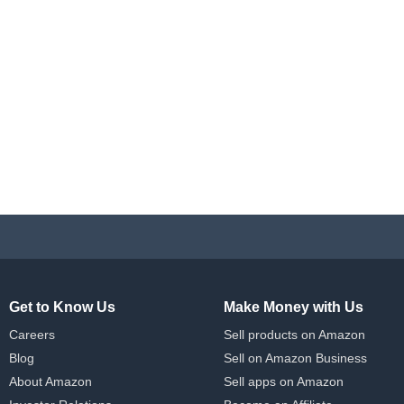
Get to Know Us
Make Money with Us
Careers
Sell products on Amazon
Blog
Sell on Amazon Business
About Amazon
Sell apps on Amazon