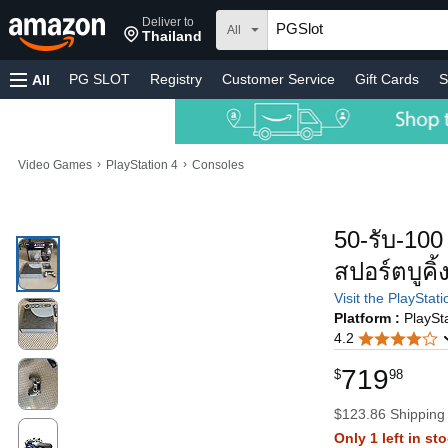
Deliver to
All
Thailand
PG SLOT
Registry
Customer Service
Gift Cards
S
All
›
›
Video Games
PlayStation 4
Consoles
50-รับ-100
สปอร์ตบูคิ้
Visit the PlayStat
Platform :
PlaySt
4.2
719
$
98
$123.86 Shipping
Only 1 left in st