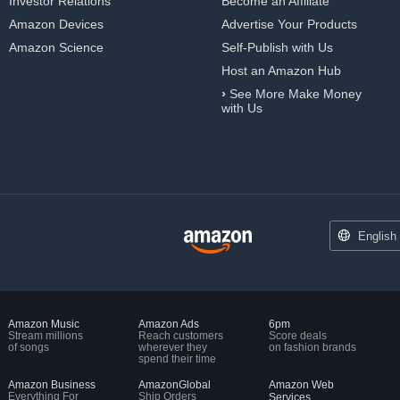
Investor Relations
Become an Affiliate
Amazon Devices
Advertise Your Products
Amazon Science
Self-Publish with Us
Host an Amazon Hub
›
See More Make Money
with Us
English
Amazon Music
Amazon Ads
6pm
Stream millions
Reach customers
Score deals
of songs
wherever they
on fashion brands
spend their time
Amazon Business
AmazonGlobal
Amazon Web
Everything For
Ship Orders
Services