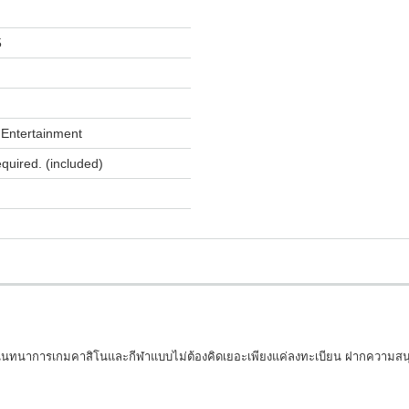
5
Entertainment
equired. (included)
สอภินันทนาการเกมคาสิโนและกีฬาแบบไม่ต้องคิดเยอะเพียงแค่ลงทะเบียน ฝากความสนุ