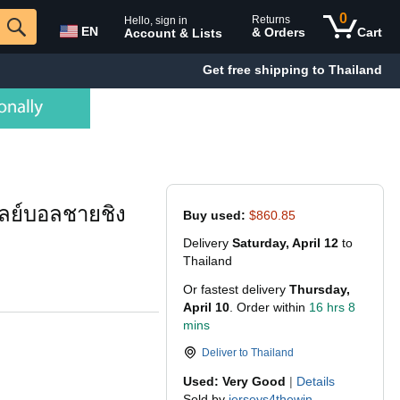
0
Returns
Hello, sign in
EN
& Orders
Cart
Account & Lists
Get free shipping to Thailand
ลเลย์บอลชายชิง
Buy used:
$860.85
Delivery
Saturday, April 12
to
Thailand
Or fastest delivery
Thursday,
April 10
. Order within
16 hrs 8
mins
Deliver to
Thailand
Used: Very Good
|
Details
Sold by
jerseys4thewin