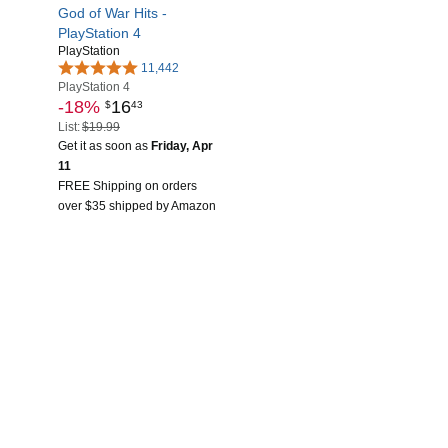
God of War Hits -
PlayStation 4
PlayStation
11,442
PlayStation 4
-18%
16
$
43
List:
$19.99
Get it as soon as
Friday, Apr
11
FREE Shipping on orders
over $35 shipped by Amazon