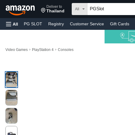
Deliver to
All
Thailand
PG SLOT
Registry
Customer Service
Gift Cards
All
›
›
Video Games
PlayStation 4
Consoles