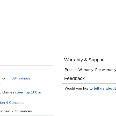
Warranty & Support
Product Warranty: For warranty
Feedback
394 ratings
s
Would you like to
tell us abou
eo Games (
See Top 100 in
tion 4 Consoles
 inches; 7.41 ounces