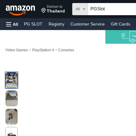
Deliver to
All
Thailand
PG SLOT
Registry
Customer Service
Gift Cards
All
›
›
Video Games
PlayStation 4
Consoles