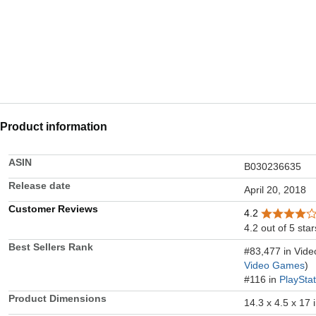
Product information
ASIN
B030236635
Release date
April 20, 2018
Customer Reviews
4.2
4.2 out of 5 star
Best Sellers Rank
#83,477 in Vid
Video Games
)
#116 in
PlaySta
Product Dimensions
14.3 x 4.5 x 17