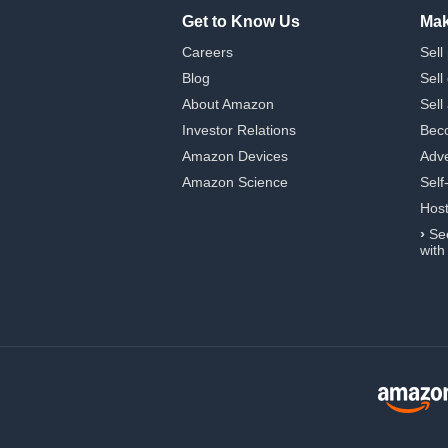
Get to Know Us
Mak
Careers
Sell
Blog
Sell
About Amazon
Sell
Investor Relations
Beco
Amazon Devices
Adve
Amazon Science
Self
Hos
›
Se
with