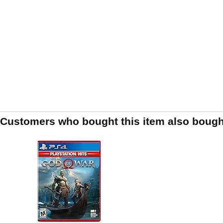
Customers who bought this item also bough