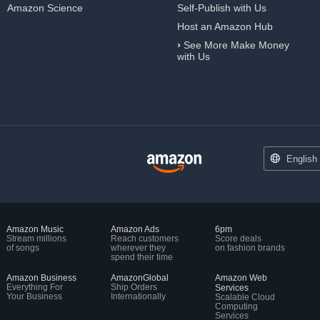
Amazon Science
Self-Publish with Us
Host an Amazon Hub
›
See More Make Money
with Us
English
Amazon Music
Amazon Ads
6pm
Stream millions
Reach customers
Score deals
of songs
wherever they
on fashion brands
spend their time
Amazon Business
AmazonGlobal
Amazon Web
Everything For
Ship Orders
Services
Your Business
Internationally
Scalable Cloud
Computing
Services