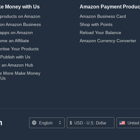
e Money with Us
Amazon Payment Produc
 products on Amazon
Amazon Business Card
 on Amazon Business
Shop with Points
 apps on Amazon
Reload Your Balance
me an Affiliate
Amazon Currency Converter
rtise Your Products
-Publish with Us
t an Amazon Hub
e More Make Money
 Us
English
$
USD - U.S. Dollar
United