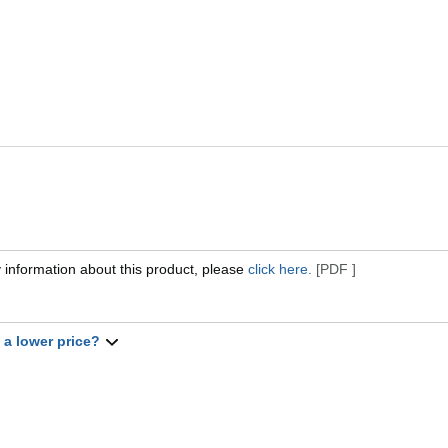
 information about this product, please
click here.
[PDF ]
t a lower price?