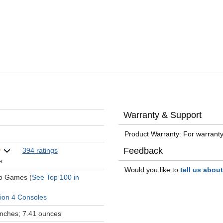
Warranty & Support
Product Warranty: For warranty
Feedback
394 ratings
s
Would you like to
tell us abou
eo Games (
See Top 100 in
tion 4 Consoles
 inches; 7.41 ounces