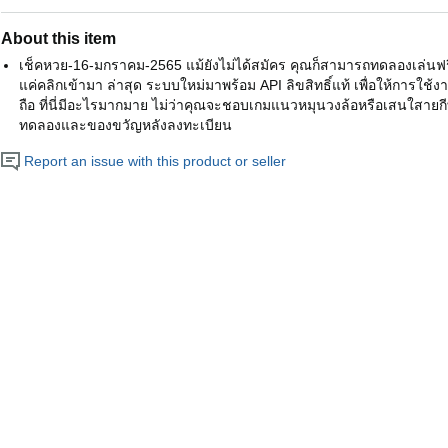
About this item
เช็คหวย-16-มกราคม-2565 แม้ยังไม่ได้สมัคร คุณก็สามารถทดลองเล่นฟรีทุ
แค่คลิกเข้ามา ล่าสุด ระบบใหม่มาพร้อม API ลิขสิทธิ์แท้ เพื่อให้การใช
ถือ ที่นี่มีอะไรมากมาย ไม่ว่าคุณจะชอบเกมแนวหมุนวงล้อหรือเสนใสายกีฬา 
ทดลองและของขวัญหลังลงทะเบียน
Report an issue with this product or seller