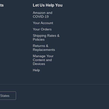
ts
Let Us Help You
Amazon and
COVID-19
Your Account
Your Orders
Shipping Rates &
Policies
Returns &
Replacements
Manage Your
Content and
Devices
Help
 States