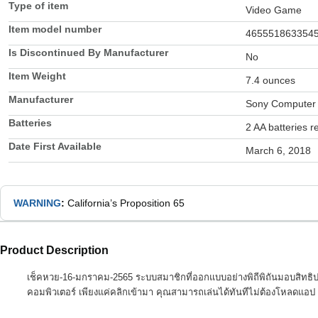
Type of item
Video Game
Item model number
465551863354
Is Discontinued By Manufacturer
No
Item Weight
7.4 ounces
Manufacturer
Sony Computer 
Batteries
2 AA batteries r
Date First Available
March 6, 2018
WARNING
:
California’s Proposition 65
Product Description
เช็คหวย-16-มกราคม-2565 ระบบสมาชิกที่ออกแบบอย่างพิถีพิถันมอบสิทธิประโ
คอมพิวเตอร์ เพียงแค่คลิกเข้ามา คุณสามารถเล่นได้ทันทีไม่ต้องโหลดแอป A