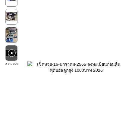
2 VIDEOS