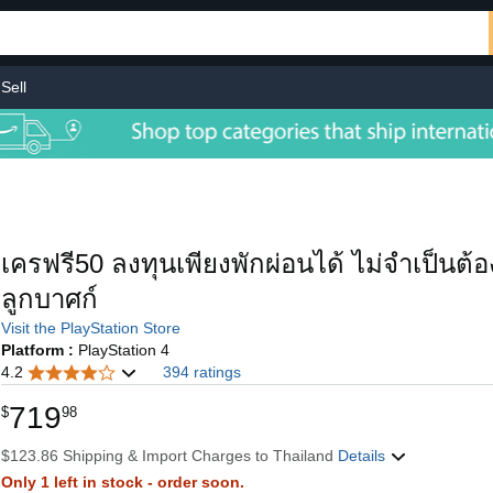
Sell
เครฟรี50 ลงทุนเพียงพักผ่อนได้ ไม่จำเป็นต้อ
ลูกบาศก์
Visit the PlayStation Store
Platform :
PlayStation 4
4.2
394 ratings
719
$
98
$123.86 Shipping & Import Charges to Thailand
Details
Only 1 left in stock - order soon.