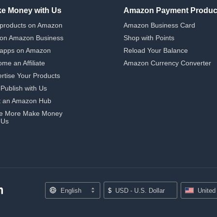
e Money with Us
Amazon Payment Produc
 products on Amazon
Amazon Business Card
 on Amazon Business
Shop with Points
 apps on Amazon
Reload Your Balance
me an Affiliate
Amazon Currency Converter
rtise Your Products
-Publish with Us
t an Amazon Hub
e More Make Money
 Us
English
$
USD - U.S. Dollar
United