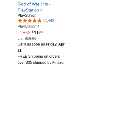
God of War Hits -
PlayStation 4
PlayStation
11,442
PlayStation 4
-18%
16
$
43
List:
$19.99
Get it as soon as
Friday, Apr
11
FREE Shipping on orders
over $35 shipped by Amazon