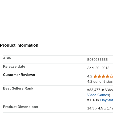
Product information
ASIN
B030236635
Release date
April 20, 2018
Customer Reviews
4.2
4.2 out of 5 star
Best Sellers Rank
#83,477 in Vid
Video Games
)
#116 in
PlaySta
Product Dimensions
14.3 x 4.5 x 17