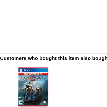
Customers who bought this item also bough