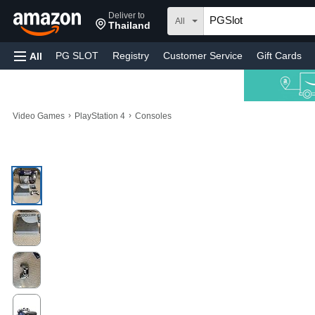
Deliver to
All
Thailand
PG SLOT
Registry
Customer Service
Gift Cards
All
›
›
Video Games
PlayStation 4
Consoles