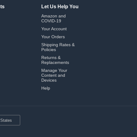
ts
Let Us Help You
Amazon and
COVID-19
Your Account
Your Orders
Shipping Rates &
Policies
Returns &
Replacements
Manage Your
Content and
Devices
Help
 States