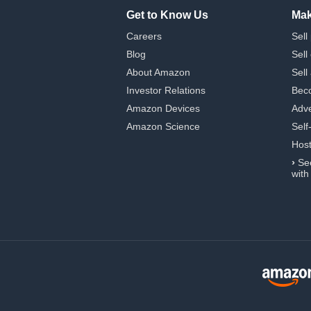
Get to Know Us
Mak
Careers
Sell
Blog
Sell
About Amazon
Sell
Investor Relations
Beco
Amazon Devices
Adve
Amazon Science
Self
Hos
›
Se
with