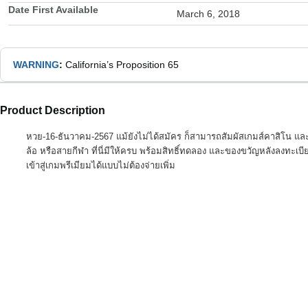
Date First Available
March 6, 2018
WARNING
:
California’s Proposition 65
Product Description
หวย-16-ธันวาคม-2567 แม้ยังไม่ได้สมัคร ก็สามารถสัมผัสเกมส์คาสิโน และก
ล้อ หรือสายกีฬา ที่นี่มีให้ครบ พร้อมสิทธิ์ทดลอง และของขวัญหลังลงทะเบียน 
เข้าสู่เกมพรีเมียมได้แบบไม่ต้องจ่ายเพิ่ม