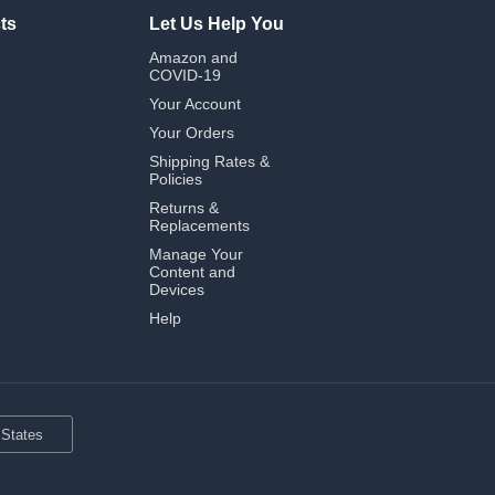
ts
Let Us Help You
Amazon and
COVID-19
Your Account
Your Orders
Shipping Rates &
Policies
Returns &
Replacements
Manage Your
Content and
Devices
Help
 States