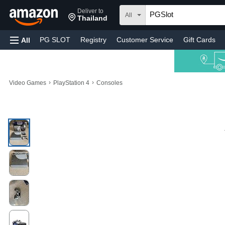
Deliver to
All
Thailand
PG SLOT
Registry
Customer Service
Gift Cards
All
›
›
Video Games
PlayStation 4
Consoles