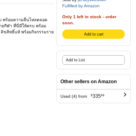
Fulfilled by Amazon
Only 1 left in stock - order
อม พร้อมความลื่นไหลตลอด
soon.
กีฬา ที่นี่มีให้ครบ พร้อม
ลิขสิทธิ์แท้ พร้อมกิจกรรมราย
Add to cart
Add to List
Other sellers on Amazon
$
335
99
Used (4) from