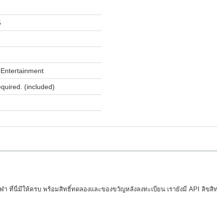
5
Entertainment
equired. (included)
า ที่นี่มีให้ครบ พร้อมสิทธิ์ทดลองและของขวัญหลังลงทะเบียน เรายังมี API ลิขสิทธิ