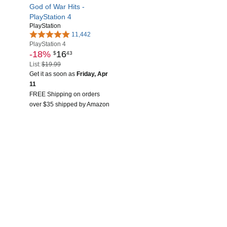
God of War Hits -
PlayStation 4
PlayStation
11,442
PlayStation 4
-18%
16
$
43
List:
$19.99
Get it as soon as
Friday, Apr
11
FREE Shipping on orders
over $35 shipped by Amazon