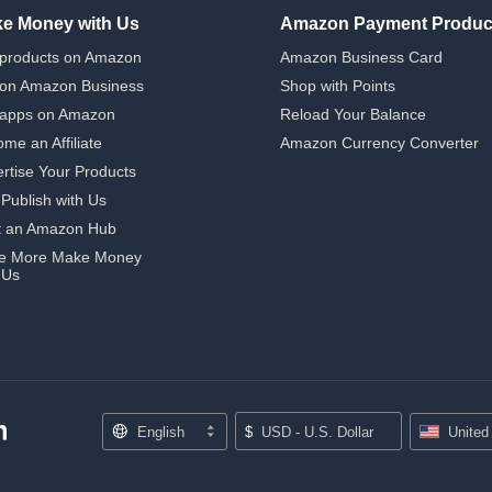
e Money with Us
Amazon Payment Produc
 products on Amazon
Amazon Business Card
 on Amazon Business
Shop with Points
 apps on Amazon
Reload Your Balance
me an Affiliate
Amazon Currency Converter
rtise Your Products
-Publish with Us
t an Amazon Hub
e More Make Money
 Us
English
$
USD - U.S. Dollar
United