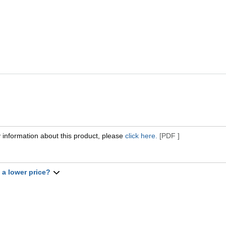
 information about this product, please
click here.
[PDF ]
t a lower price?