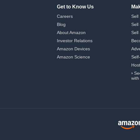
Get to Know Us
Mak
Careers
Sell
Blog
Sell
About Amazon
Sell
Investor Relations
Beco
Amazon Devices
Adve
Amazon Science
Self
Hos
›
Se
with