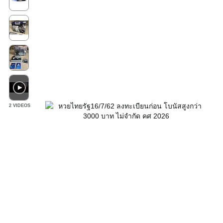
2 VIDEOS