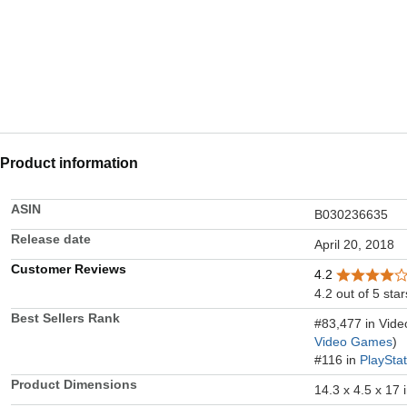
Product information
ASIN
B030236635
Release date
April 20, 2018
Customer Reviews
4.2
4.2 out of 5 star
Best Sellers Rank
#83,477 in Vid
Video Games
)
#116 in
PlaySta
Product Dimensions
14.3 x 4.5 x 17