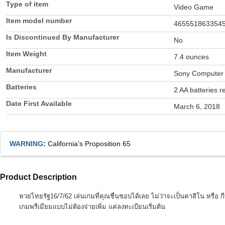
Type of item
Video Game
Item model number
465551863354
Is Discontinued By Manufacturer
No
Item Weight
7.4 ounces
Manufacturer
Sony Computer 
Batteries
2 AA batteries r
Date First Available
March 6, 2018
WARNING
:
California’s Proposition 65
Product Description
หวยไทยรัฐ16/7/62 เล่นเกมที่คุณชื่นชอบได้เลย ไม่ว่าจะเป็นคาสิโน หรือ กีฬ
เกมพรีเมียมแบบไม่ต้องจ่ายเพิ่ม แค่ลงทะเบียนเริ่มต้น