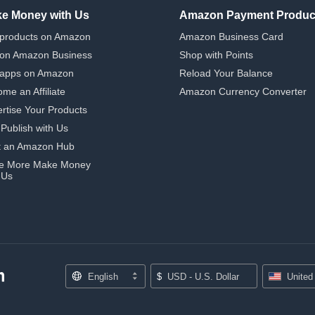
e Money with Us
Amazon Payment Produc
 products on Amazon
Amazon Business Card
 on Amazon Business
Shop with Points
 apps on Amazon
Reload Your Balance
me an Affiliate
Amazon Currency Converter
rtise Your Products
-Publish with Us
t an Amazon Hub
e More Make Money
 Us
English
$
USD - U.S. Dollar
United