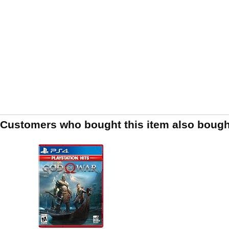
Customers who bought this item also bough