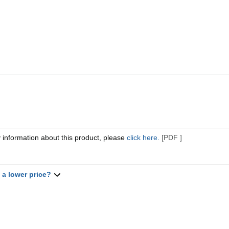
 information about this product, please
click here.
[PDF ]
t a lower price?