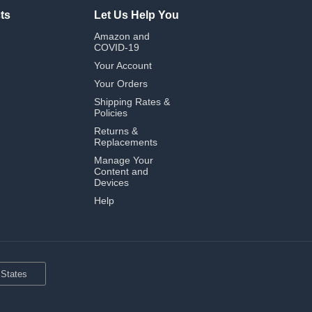
ts
Let Us Help You
Amazon and
COVID-19
Your Account
Your Orders
Shipping Rates &
Policies
Returns &
Replacements
Manage Your
Content and
Devices
Help
 States