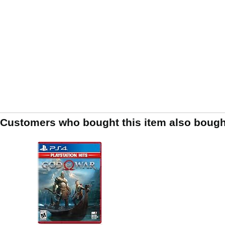
Customers who bought this item also bough