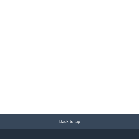
Back to top