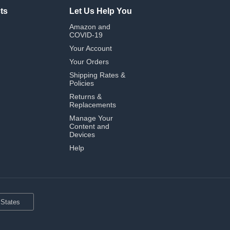
ts
Let Us Help You
Amazon and
COVID-19
Your Account
Your Orders
Shipping Rates &
Policies
Returns &
Replacements
Manage Your
Content and
Devices
Help
 States