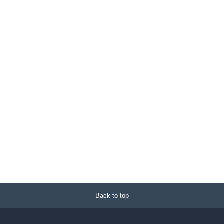
Back to top