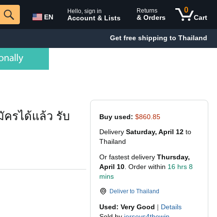
0
Returns
Hello, sign in
EN
& Orders
Cart
Account & Lists
Get free shipping to Thailand
ครได้แล้ว รับ
Buy used:
$860.85
Delivery
Saturday, April 12
to
Thailand
Or fastest delivery
Thursday,
April 10
. Order within
16 hrs 8
mins
Deliver to
Thailand
Used: Very Good
|
Details
Sold by
jerseys4thewin