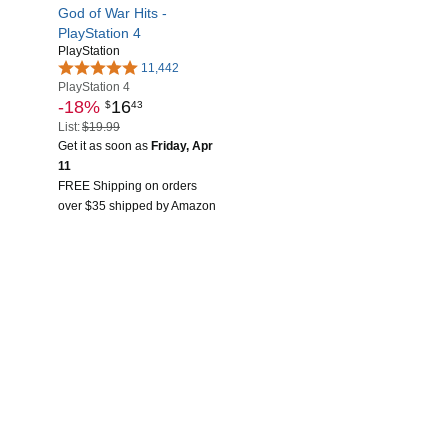
God of War Hits -
PlayStation 4
PlayStation
11,442
PlayStation 4
-18%
16
$
43
List:
$19.99
Get it as soon as
Friday, Apr
11
FREE Shipping on orders
over $35 shipped by Amazon