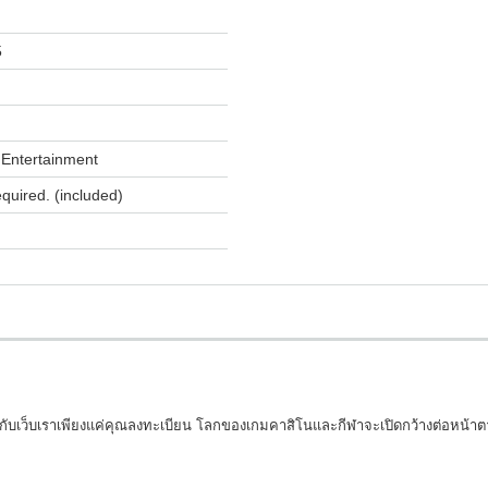
5
Entertainment
equired. (included)
ว็บเราเพียงแค่คุณลงทะเบียน โลกของเกมคาสิโนและกีฬาจะเปิดกว้างต่อหน้าตาคุณ