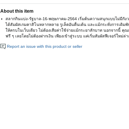
About this item
สลากกินแบ่ง-รัฐบาล-16-พฤษภาคม-2564 เริ่มต้นความสนุกแบบไม่มีกังว
ได้สัมผัสเกมคาสิโนหลากหลาย รูเล็ตอันตื่นเต้น และแม้กระทั่งการเดิมพัน
ให้ครบในเว็บเดียว ไม่ต้องเสียค่าใช้จ่ายแม้กระยาสักบาท นอกจากนี้ ค
ฟรี ๆ เลยโดยไม่ต้องฝากเงิน เพียงเข้าสู่ระบบ แค่เริ่มสัมผัสฟีเจอร์ใหม่ล่
Report an issue with this product or seller