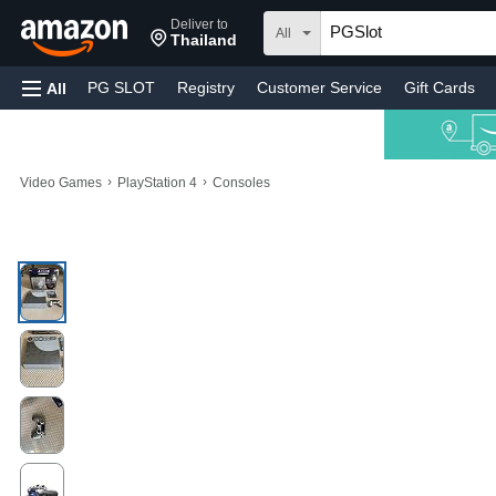
Deliver to
All
Thailand
PG SLOT
Registry
Customer Service
Gift Cards
All
›
›
Video Games
PlayStation 4
Consoles