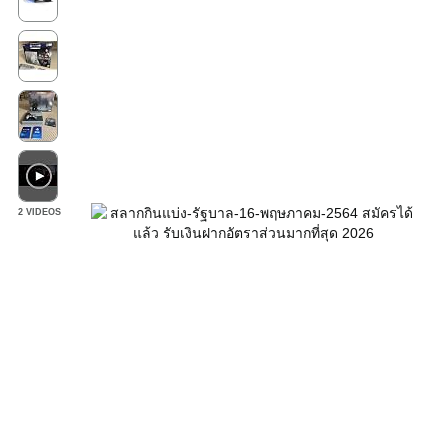
2 VIDEOS