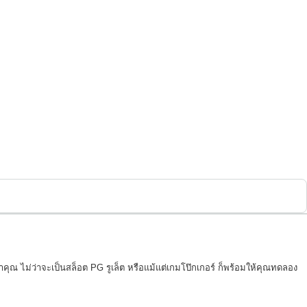
 ไม่ว่าจะเป็นสล็อต PG รูเล็ต หรือแม้แต่เกมโป๊กเกอร์ ก็พร้อมให้คุณทดลอง