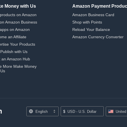
e Money with Us
Amazon Payment Produc
 products on Amazon
Amazon Business Card
 on Amazon Business
Shop with Points
 apps on Amazon
Reload Your Balance
me an Affiliate
Amazon Currency Converter
rtise Your Products
-Publish with Us
t an Amazon Hub
e More Make Money
 Us
English
$
USD - U.S. Dollar
United