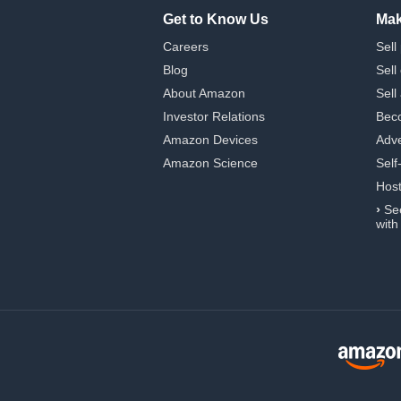
Get to Know Us
Mak
Careers
Sell
Blog
Sell
About Amazon
Sell
Investor Relations
Beco
Amazon Devices
Adve
Amazon Science
Self
Hos
›
Se
with