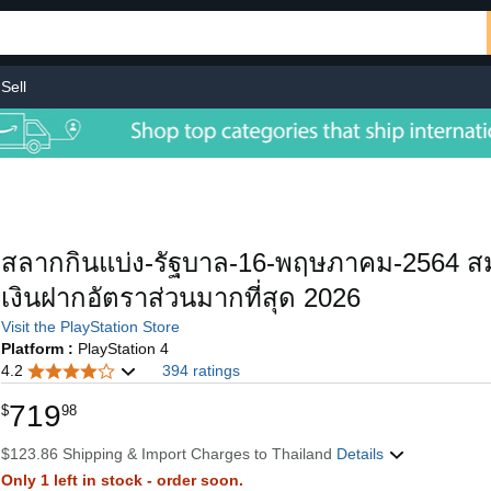
Sell
สลากกินแบ่ง-รัฐบาล-16-พฤษภาคม-2564 สมั
เงินฝากอัตราส่วนมากที่สุด 2026
Visit the PlayStation Store
Platform :
PlayStation 4
4.2
394 ratings
719
$
98
$123.86 Shipping & Import Charges to Thailand
Details
Only 1 left in stock - order soon.