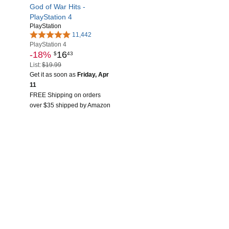
God of War Hits -
PlayStation 4
PlayStation
11,442
PlayStation 4
-18%
16
$
43
List:
$19.99
Get it as soon as
Friday, Apr
11
FREE Shipping on orders
over $35 shipped by Amazon