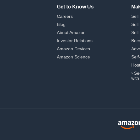
Get to Know Us
Mak
Careers
Sell
Blog
Sell
About Amazon
Sell
Investor Relations
Beco
Amazon Devices
Adve
Amazon Science
Self
Hos
›
Se
with