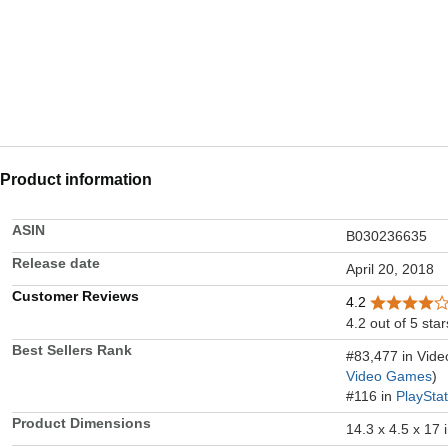
Product information
ASIN
B030236635
Release date
April 20, 2018
Customer Reviews
4.2
4.2 out of 5 star
Best Sellers Rank
#83,477 in Vid
Video Games
)
#116 in
PlaySta
Product Dimensions
14.3 x 4.5 x 17