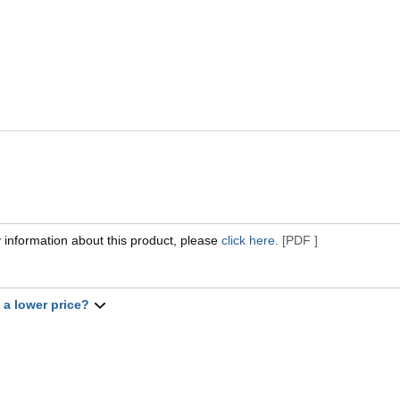
 information about this product, please
click here.
[PDF ]
t a lower price?