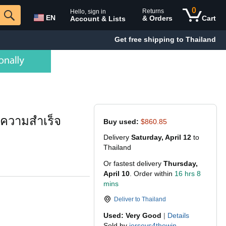
0
Returns
Hello, sign in
EN
& Orders
Cart
Account & Lists
Get free shipping to Thailand
บความสำเร็จ
Buy used:
$860.85
Delivery
Saturday, April 12
to
Thailand
Or fastest delivery
Thursday,
April 10
. Order within
16 hrs 8
mins
Deliver to
Thailand
Used: Very Good
|
Details
Sold by
jerseys4thewin