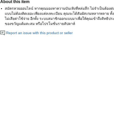
About this item
สมัครหวยออนไลน์ หากคุณมองหาความบันเทิงที่หล่มลึก ไม่จำเป็นต้องฝนเ
แบบไม่ต้องคิดเยอะเพียงแค่ลงทะเบียน คุณจะได้สัมผัสเกมหลากหลาย ทั้
ไม่เสียค่าใช้จ่าย อีกทั้ง ระบบสมาชิกออกแบบมาเพื่อให้คุณเข้าถึงสิทธิประ
ของขวัญแต้มสะสม หรือโปรโมชั่นรายสัปดาห์
Report an issue with this product or seller