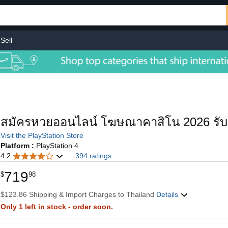
Sell
สมัครหวยออนไลน์ โฆษณาคาสิโน 2026 รับสิ
Visit the PlayStation Store
Platform :
PlayStation 4
4.2
394 ratings
719
$
98
$123.86 Shipping & Import Charges to Thailand
Details
Only 1 left in stock - order soon.