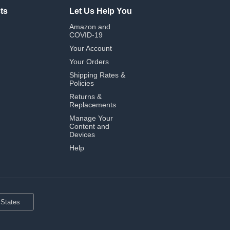
ts
Let Us Help You
Amazon and
COVID-19
Your Account
Your Orders
Shipping Rates &
Policies
Returns &
Replacements
Manage Your
Content and
Devices
Help
 States