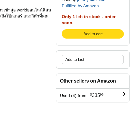
Fulfilled by Amazon
้าวเข้าสู่อ worldออนไลน์สีสัน
งโป๊กเกอร์ และกีฬาที่คุณ
Only 1 left in stock - order
soon.
Add to cart
Add to List
Other sellers on Amazon
$
335
99
Used (4) from