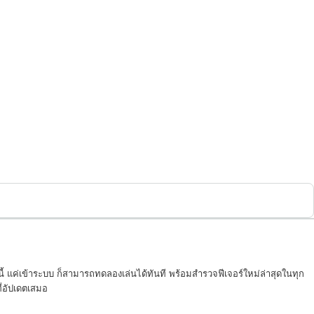
นี้ แค่เข้าระบบ ก็สามารถทดลองเล่นได้ทันที พร้อมสำรวจฟีเจอร์ใหม่ล่าสุดในทุก
ี่อัปเดตเสมอ