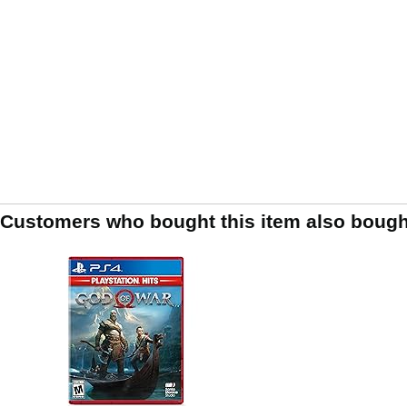
Customers who bought this item also bough