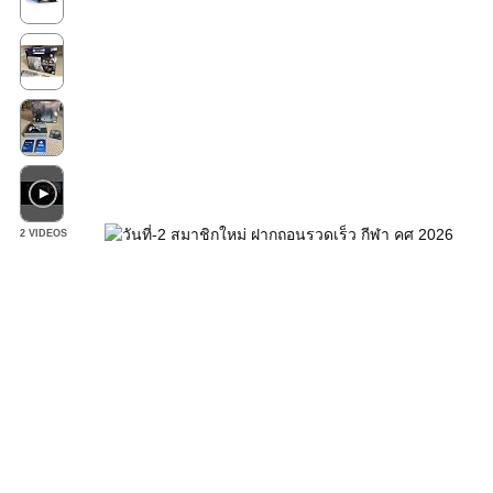
2 VIDEOS