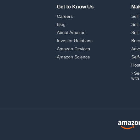
Get to Know Us
Mak
Careers
Sell
Blog
Sell
About Amazon
Sell
Investor Relations
Beco
Amazon Devices
Adve
Amazon Science
Self
Hos
›
Se
with