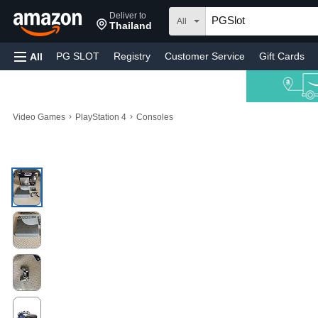
Deliver to
All
Thailand
PG SLOT
Registry
Customer Service
Gift Cards
All
›
›
Video Games
PlayStation 4
Consoles