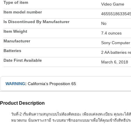
Type of item
Video Game
Item model number
465551863354
Is Discontinued By Manufacturer
No
Item Weight
7.4 ounces
Manufacturer
Sony Computer 
Batteries
2 AA batteries r
Date First Available
March 6, 2018
WARNING
:
California’s Proposition 65
Product Description
วันที่-2 เริ่มต้นความสนุกแบบไม่ต้องคิดเยอะ เพียงแค่ลงทะเบียน คุณจะได้
หมวดเกม นั่นเพราะเรามี ระบบสมาชิกออกแบบมาเพื่อให้คุณเข้าถึงสิทธิประ