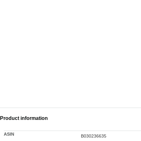
Product information
ASIN
B030236635