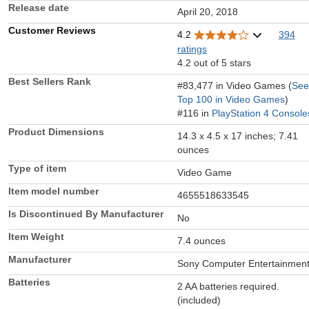
Release date
April 20, 2018
Customer Reviews
4.2
394
ratings
4.2 out of 5 stars
Best Sellers Rank
#83,477 in Video Games (
See
Top 100 in Video Games
)
#116 in
PlayStation 4 Console
Product Dimensions
14.3 x 4.5 x 17 inches; 7.41
ounces
Type of item
Video Game
Item model number
4655518633545
Is Discontinued By Manufacturer
No
Item Weight
7.4 ounces
Manufacturer
Sony Computer Entertainmen
Batteries
2 AA batteries required.
(included)