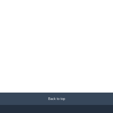
Back to top