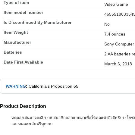
Type of item
Video Game
Item model number
465551863354
Is Discontinued By Manufacturer
No
Item Weight
7.4 ounces
Manufacturer
Sony Computer 
Batteries
2 AA batteries r
Date First Available
March 6, 2018
WARNING
:
California’s Proposition 65
Product Description
ทดลองเล่นมาจอง3 ระบบสมาชิกออกแบบมาเพื่อให้คุณเข้าถึงสิทธิประโยชน์อย
และทดลองเล่นฟรีทุกเกม