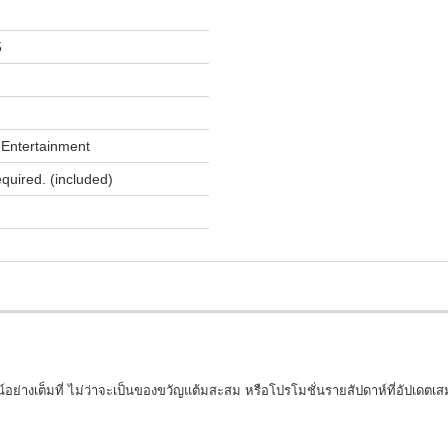
5
Entertainment
equired. (included)
่างเต็มที่ ไม่ว่าจะเป็นของขวัญแต้มสะสม หรือโปรโมชั่นรายสัปดาห์ที่อัปเดตเสม