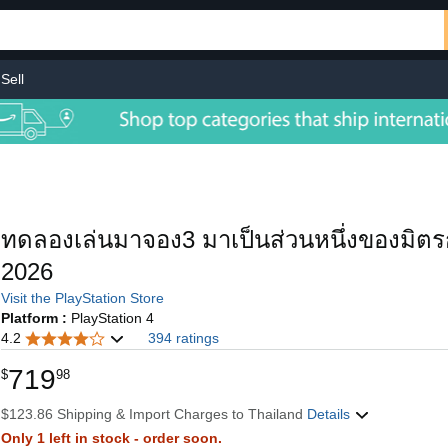
Sell
ทดลองเล่นมาจอง3 มาเป็นส่วนหนึ่งของมิตร
2026
Visit the PlayStation Store
Platform :
PlayStation 4
4.2
394 ratings
719
$
98
$123.86 Shipping & Import Charges to Thailand
Details
Only 1 left in stock - order soon.