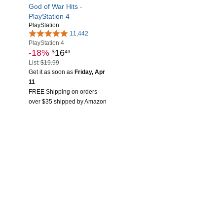
God of War Hits -
PlayStation 4
PlayStation
11,442
PlayStation 4
-18%
16
$
43
List:
$19.99
Get it as soon as
Friday, Apr
11
FREE Shipping on orders
over $35 shipped by Amazon