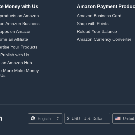
e Money with Us
Amazon Payment Produc
 products on Amazon
Amazon Business Card
 on Amazon Business
Shop with Points
 apps on Amazon
Reload Your Balance
me an Affiliate
Amazon Currency Converter
rtise Your Products
-Publish with Us
t an Amazon Hub
e More Make Money
 Us
English
$
USD - U.S. Dollar
United