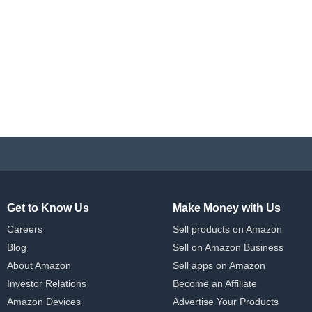
Get to Know Us
Make Money with Us
Careers
Sell products on Amazon
Blog
Sell on Amazon Business
About Amazon
Sell apps on Amazon
Investor Relations
Become an Affiliate
Amazon Devices
Advertise Your Products