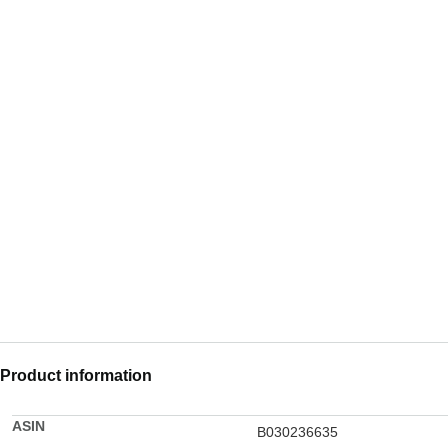
Product information
ASIN
B030236635