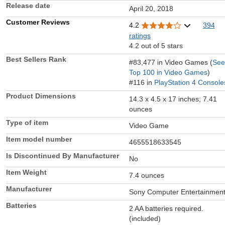
Release date
April 20, 2018
Customer Reviews
4.2
394
ratings
4.2 out of 5 stars
Best Sellers Rank
#83,477 in Video Games (
See
Top 100 in Video Games
)
#116 in
PlayStation 4 Console
Product Dimensions
14.3 x 4.5 x 17 inches; 7.41
ounces
Type of item
Video Game
Item model number
4655518633545
Is Discontinued By Manufacturer
No
Item Weight
7.4 ounces
Manufacturer
Sony Computer Entertainmen
Batteries
2 AA batteries required.
(included)