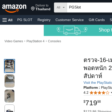
Deliver to
All
Thailand
PG SLOT
Registry
Customer Service
Gift Cards
S
All
›
›
Video Games
PlayStation 4
Consoles
ตรวจ-16-เ
พอตหนัก 20
สัปดาห์
Visit the PlayStat
Platform :
PlaySt
4.2
719
$
98
$123.86 Shipping