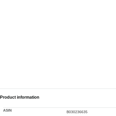
Product information
ASIN
B030236635