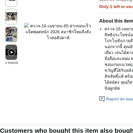
Only 1 left in st
About this ite
ตรวจ-16-เมษาย
สิทธิประโยชน์อ
โปรโมชั่นรายสัป
นอกจากนี้ คุณย
เดียว เล่นได้ต
มือถือและคอม 
2 VIDEOS
ชอบเกมแนวหมุนว
ขวัญที่ได้รับหล
ลิขสิทธิ์แท้ พร้
ได้สมัคร คุณก็ส
ข้อผูกมัด
Report an issue
Customers who bought this item also bough