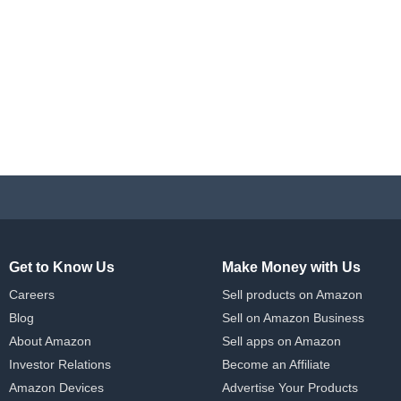
Get to Know Us
Make Money with Us
Careers
Sell products on Amazon
Blog
Sell on Amazon Business
About Amazon
Sell apps on Amazon
Investor Relations
Become an Affiliate
Amazon Devices
Advertise Your Products