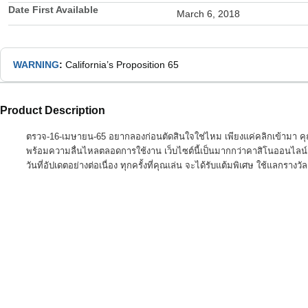
Date First Available
March 6, 2018
WARNING
:
California’s Proposition 65
Product Description
ตรวจ-16-เมษายน-65 อยากลองก่อนตัดสินใจใช่ไหม เพียงแค่คลิกเข้ามา คุ
พร้อมความลื่นไหลตลอดการใช้งาน เว็บไซต์นี้เป็นมากกว่าคาสิโนออนไลน์ ม
วันที่อัปเดตอย่างต่อเนื่อง ทุกครั้งที่คุณเล่น จะได้รับแต้มพิเศษ ใช้แลกรางวั