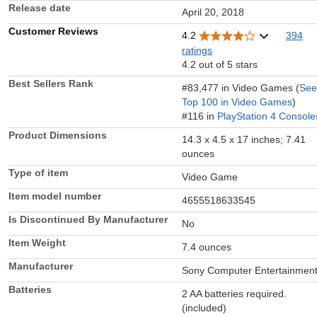
Release date
April 20, 2018
Customer Reviews
4.2
394
ratings
4.2 out of 5 stars
Best Sellers Rank
#83,477 in Video Games (
See
Top 100 in Video Games
)
#116 in
PlayStation 4 Console
Product Dimensions
14.3 x 4.5 x 17 inches; 7.41
ounces
Type of item
Video Game
Item model number
4655518633545
Is Discontinued By Manufacturer
No
Item Weight
7.4 ounces
Manufacturer
Sony Computer Entertainmen
Batteries
2 AA batteries required.
(included)