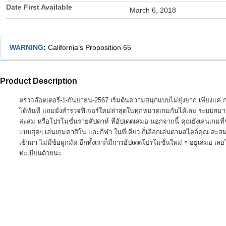
Date First Available
March 6, 2018
WARNING
:
California’s Proposition 65
Product Description
ตรวจล๊อตเตอรี่-1-กันยายน-2567 เริ่มต้นความสนุกแบบไม่ยุ่งยาก เพียงแค่ 
ได้ทันที แถมยังสำรวจฟีเจอร์ใหม่ล่าสุดในทุกหมวดเกมกันได้เลย ระบบสมาชิก
สะสม หรือโปรโมชั่นรายสัปดาห์ ที่อัปเดตเสมอ นอกจากนี้ คุณยังเล่นเกม
แบบสุดๆ เล่นเกมคาสิโน และกีฬา ในที่เดียว ก็เลือกเล่นตามสไตล์คุณ สะสม
เข้ามา ไม่มีข้อผูกมัด อีกทั้งเราก็มีการอัปเดตโปรโมชั่นใหม่ ๆ อยู่เสมอ
ทะเบียนด้วยนะ