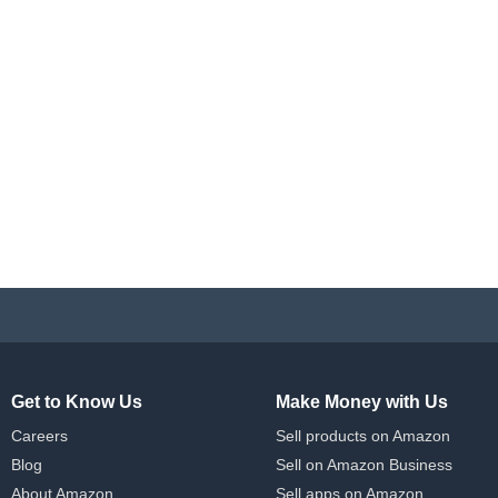
Get to Know Us
Make Money with Us
Careers
Sell products on Amazon
Blog
Sell on Amazon Business
About Amazon
Sell apps on Amazon