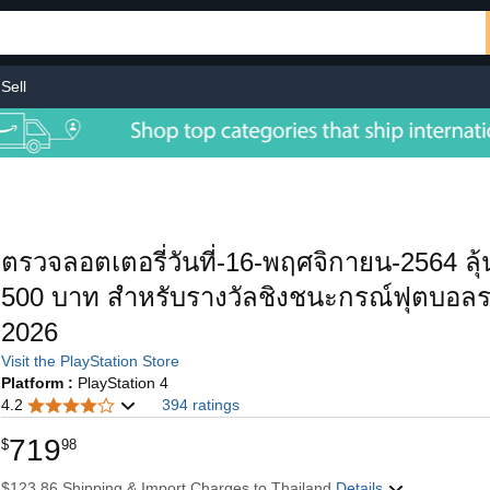
Sell
ตรวจลอตเตอรี่วันที่-16-พฤศจิกายน-2564 ลุ้
500 บาท สำหรับรางวัลชิงชนะกรณ์ฟุตบอลร
2026
Visit the PlayStation Store
Platform :
PlayStation 4
4.2
394 ratings
719
$
98
$123.86 Shipping & Import Charges to Thailand
Details