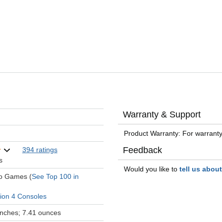
Warranty & Support
Product Warranty: For warranty
Feedback
394 ratings
s
Would you like to
tell us abou
eo Games (
See Top 100 in
tion 4 Consoles
 inches; 7.41 ounces