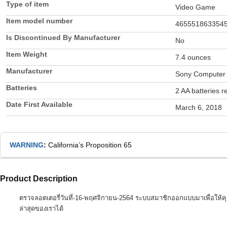
Type of item
Video Game
Item model number
465551863354
Is Discontinued By Manufacturer
No
Item Weight
7.4 ounces
Manufacturer
Sony Computer 
Batteries
2 AA batteries r
Date First Available
March 6, 2018
WARNING
:
California’s Proposition 65
Product Description
ตรวจลอตเตอรี่วันที่-16-พฤศจิกายน-2564 ระบบสมาชิกออกแบบมาเพื่อให้คุณ
ล่าสุดของเราได้