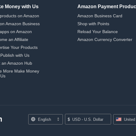
e Money with Us
Amazon Payment Produc
 products on Amazon
Amazon Business Card
 on Amazon Business
Shop with Points
 apps on Amazon
Reload Your Balance
me an Affiliate
Amazon Currency Converter
rtise Your Products
-Publish with Us
t an Amazon Hub
e More Make Money
 Us
English
$
USD - U.S. Dollar
United