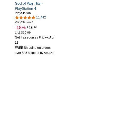
God of War Hits -
PlayStation 4
PlayStation
11,442
PlayStation 4
-18%
16
$
43
List:
$19.99
Get it as soon as
Friday, Apr
11
FREE Shipping on orders
over $35 shipped by Amazon