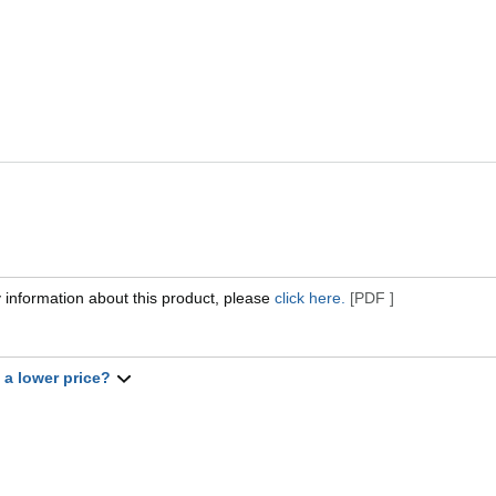
 information about this product, please
click here.
[PDF ]
t a lower price?