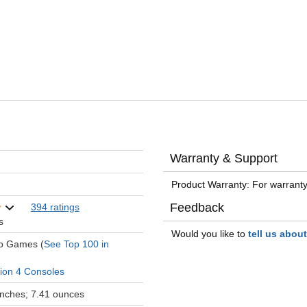
Warranty & Support
Product Warranty: For warranty
Feedback
394 ratings
s
Would you like to
tell us abou
eo Games (
See Top 100 in
tion 4 Consoles
 inches; 7.41 ounces