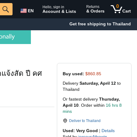
0
Returns
Hello, sign in
EN
& Orders
Cart
Account & Lists
Get free shipping to Thailand
แจ้งสัด ปี คศ
Buy used:
$860.85
Delivery
Saturday, April 12
to
Thailand
Or fastest delivery
Thursday,
April 10
. Order within
16 hrs 8
mins
Deliver to
Thailand
Used: Very Good
|
Details
Sold by
jerseys4thewin