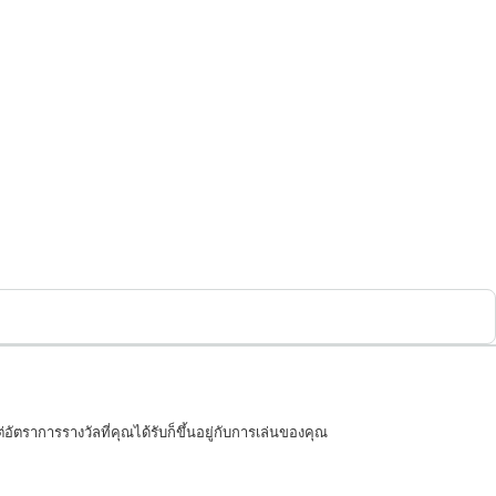
่อัตราการรางวัลที่คุณได้รับก็ขึ้นอยู่กับการเล่นของคุณ