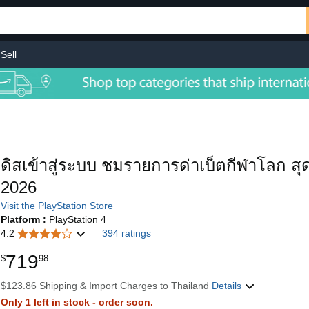
Sell
ดิสเข้าสู่ระบบ ชมรายการด่าเบ็ตกีฬาโลก สุด
2026
Visit the PlayStation Store
Platform :
PlayStation 4
4.2
394 ratings
719
$
98
$123.86 Shipping & Import Charges to Thailand
Details
Only 1 left in stock - order soon.