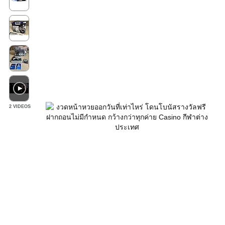
2 VIDEOS