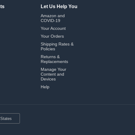
ts
Let Us Help You
Amazon and
COVID-19
Your Account
Your Orders
Shipping Rates &
Policies
Returns &
Replacements
Manage Your
Content and
Devices
Help
 States