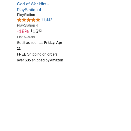
God of War Hits -
PlayStation 4
PlayStation
11,442
PlayStation 4
-18%
16
$
43
List:
$19.99
Get it as soon as
Friday, Apr
11
FREE Shipping on orders
over $35 shipped by Amazon