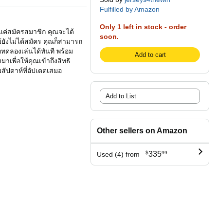
Fulfilled by Amazon
Only 1 left in stock - order
งแค่สมัครสมาชิก คุณจะได้
soon.
้ยังไม่ได้สมัคร คุณก็สามารถ
ถทดลองเล่นได้ทันที พร้อม
Add to cart
พื่อให้คุณเข้าถึงสิทธิ
สัปดาห์ที่อัปเดตเสมอ
Add to List
Other sellers on Amazon
$
335
99
Used (4) from