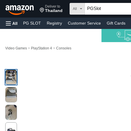
Deliver to
All
Thailand
PG SLOT
Registry
Customer Service
Gift Cards
All
›
›
Video Games
PlayStation 4
Consoles