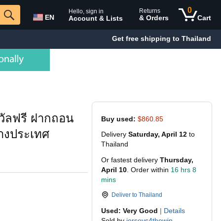
0
Returns
Hello, sign in
EN
& Orders
Cart
Account & Lists
Get free shipping to Thailand
วัลฟรี ฝากถอน
Buy used:
$860.85
่างประเทศ
Delivery
Saturday, April 12
to
Thailand
Or fastest delivery
Thursday,
April 10
. Order within
16 hrs 8
mins
Deliver to
Thailand
Used: Very Good
|
Details
Sold by
jerseys4thewin