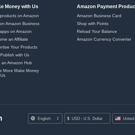
e Money with Us
Amazon Payment Produc
 products on Amazon
Amazon Business Card
 on Amazon Business
Shop with Points
 apps on Amazon
Reload Your Balance
me an Affiliate
Amazon Currency Converter
rtise Your Products
-Publish with Us
t an Amazon Hub
e More Make Money
 Us
English
$
USD - U.S. Dollar
United