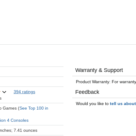
Warranty & Support
Product Warranty: For warranty
Feedback
394 ratings
s
Would you like to
tell us abou
eo Games (
See Top 100 in
tion 4 Consoles
 inches; 7.41 ounces