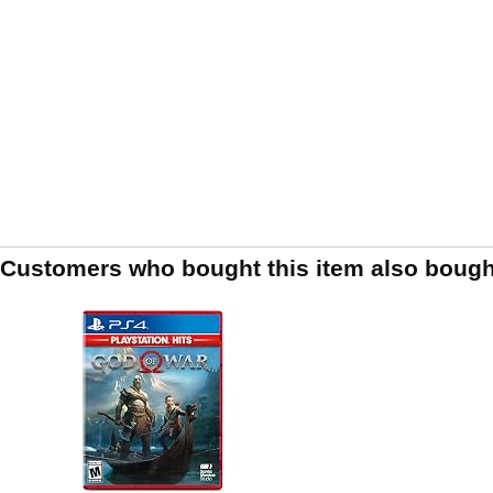
Customers who bought this item also bough