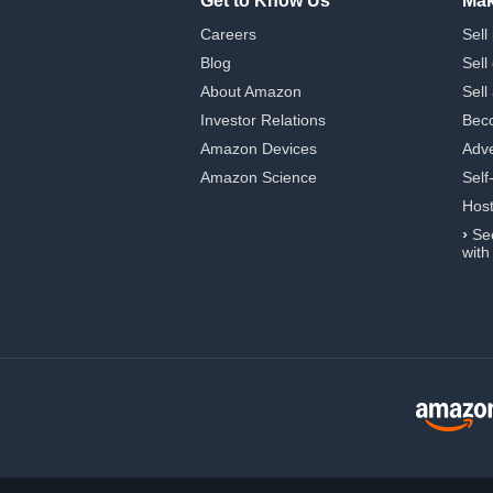
Get to Know Us
Mak
Careers
Sell
Blog
Sell
About Amazon
Sell
Investor Relations
Beco
Amazon Devices
Adve
Amazon Science
Self
Hos
›
Se
with