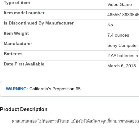
Type of item
Video Game
Item model number
465551863354
Is Discontinued By Manufacturer
No
Item Weight
7.4 ounces
Manufacturer
Sony Computer 
Batteries
2 AA batteries r
Date First Available
March 6, 2018
WARNING
:
California’s Proposition 65
Product Description
ค่าสแกนสมอง ไม่ต้องดาวน์โหลด แม้ยังไม่ได้สมัคร คุณก็สามารถทดลองเล่นฟ