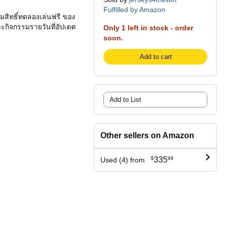
Fulfilled by Amazon
มสิทธิ์ทดลองเล่นฟรี ของ
ละกิจกรรมรายวันที่อัปเดต
Only 1 left in stock - order
soon.
Add to cart
Add to List
Other sellers on Amazon
$
335
99
Used (4) from