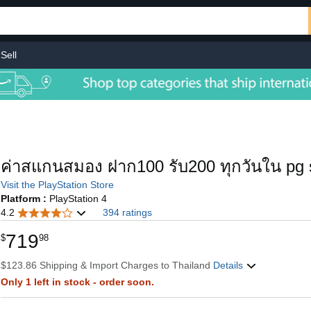
Sell
ค่าสแกนสมอง ฝาก100 รับ200 ทุกวันใน pg s
Visit the PlayStation Store
Platform :
PlayStation 4
4.2
394 ratings
719
$
98
$123.86 Shipping & Import Charges to Thailand
Details
Only 1 left in stock - order soon.