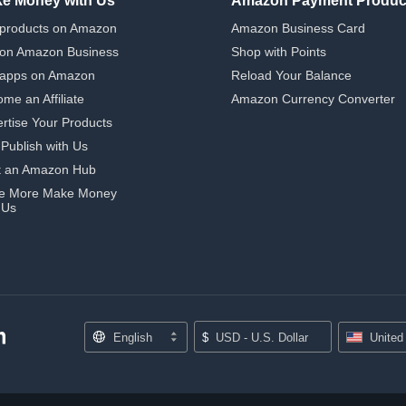
e Money with Us
Amazon Payment Produc
 products on Amazon
Amazon Business Card
 on Amazon Business
Shop with Points
 apps on Amazon
Reload Your Balance
me an Affiliate
Amazon Currency Converter
rtise Your Products
-Publish with Us
t an Amazon Hub
e More Make Money
 Us
English
$
USD - U.S. Dollar
United