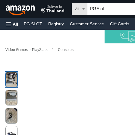
Deliver to
All
Thailand
PG SLOT
Registry
Customer Service
Gift Cards
All
›
›
Video Games
PlayStation 4
Consoles