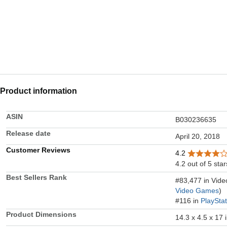
Product information
ASIN
B030236635
Release date
April 20, 2018
Customer Reviews
4.2
4.2 out of 5 star
Best Sellers Rank
#83,477 in Vid
Video Games
)
#116 in
PlaySta
Product Dimensions
14.3 x 4.5 x 17