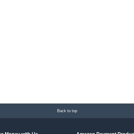
Back to top