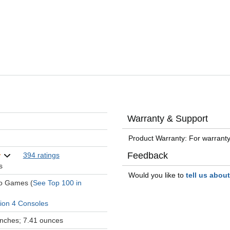
Warranty & Support
Product Warranty: For warranty
Feedback
394 ratings
s
Would you like to
tell us abou
eo Games (
See Top 100 in
tion 4 Consoles
 inches; 7.41 ounces