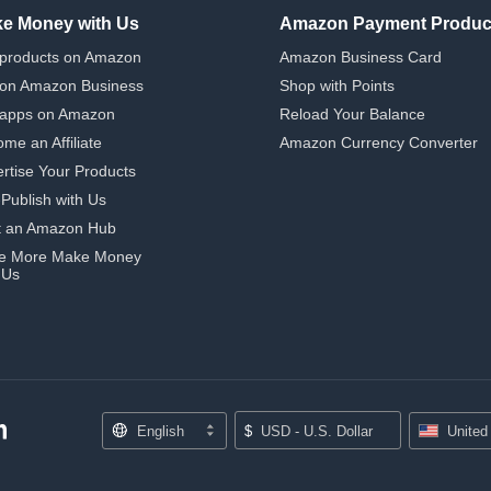
e Money with Us
Amazon Payment Produc
 products on Amazon
Amazon Business Card
 on Amazon Business
Shop with Points
 apps on Amazon
Reload Your Balance
me an Affiliate
Amazon Currency Converter
rtise Your Products
-Publish with Us
t an Amazon Hub
e More Make Money
 Us
English
$
USD - U.S. Dollar
United