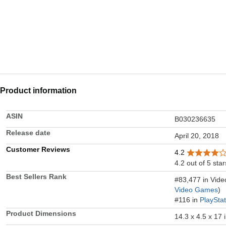
Product information
ASIN
B030236635
Release date
April 20, 2018
Customer Reviews
4.2
4.2 out of 5 star
Best Sellers Rank
#83,477 in Vid
Video Games
)
#116 in
PlaySta
Product Dimensions
14.3 x 4.5 x 17