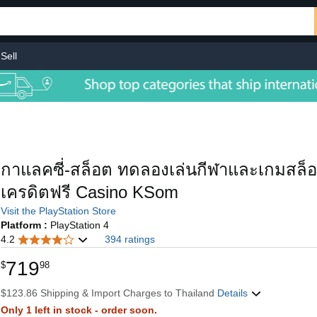
Sell
กาแลคซี่-สล็อต ทดลองเล่นกีฬาและเกมสล็อ
เครดิตฟรี Casino KSom
Visit the PlayStation Store
Platform :
PlayStation 4
4.2
394 ratings
719
$
98
$123.86 Shipping & Import Charges to Thailand
Details
Only 1 left in stock - order soon.