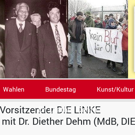
Wahlen
Bundestag
Kunst/Kultur
. Vorsitzender DIE LINKE
Dr. Diether Dehm
mit Dr. Diether Dehm (MdB, DI