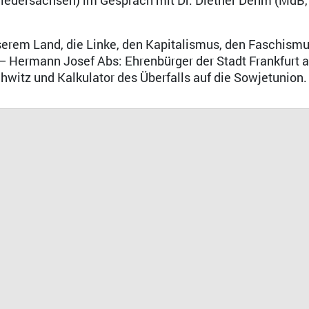
 Niedersachsen) im Gespräch mit Dr. Diether Dehm (MdB,
nserem Land, die Linke, den Kapitalismus, den Faschismu
 Hermann Josef Abs: Ehrenbürger der Stadt Frankfurt 
witz und Kalkulator des Überfalls auf die Sowjetunion.