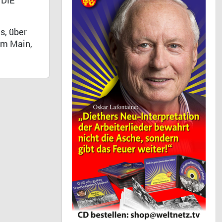
 DIE
s, über
am Main,