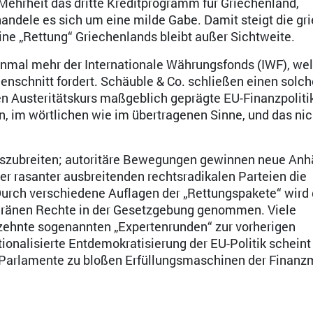
Mehrheit das dritte Kreditprogramm für Griechenland,
andele es sich um eine milde Gabe. Damit steigt die gr
ine „Rettung“ Griechenlands bleibt außer Sichtweite.
nmal mehr der Internationale Währungsfonds (IWF), we
nschnitt fordert. Schäuble & Co. schließen einen solch
n Austeritätskurs maßgeblich geprägte EU-Finanzpoliti
n, im wörtlichen wie im übertragenen Sinne, und das nich
uszubreiten; autoritäre Bewegungen gewinnen neue Anh
r rasanter ausbreitenden rechtsradikalen Parteien die
Durch verschiedene Auflagen der „Rettungspakete“ wird
veränen Rechte in der Gesetzgebung genommen. Viele
zehnte sogenannten „Expertenrunden“ zur vorherigen
onalisierte Entdemokratisierung der EU-Politik scheint 
n Parlamente zu bloßen Erfüllungsmaschinen der Finanz