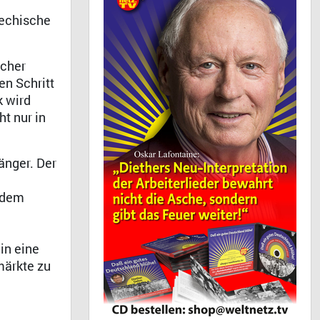
iechische
lcher
en Schritt
k wird
t nur in
änger. Der
 dem
in eine
märkte zu