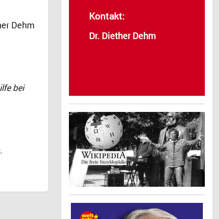
Kontakt:
ther Dehm
Dr. Diether Dehm
lfe bei
.