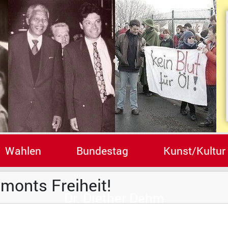
Wahlen
Bundestag
Kunst/Kultur
monts Freiheit!
Dr. Diether Dehm