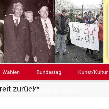
Wahlen
Bundestag
Kunst/Kultur
eit zurück*
Dr. Diether Dehm