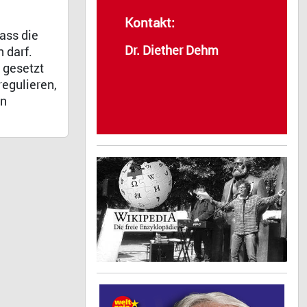
Kontakt:
ass die
Dr. Diether Dehm
 darf.
 gesetzt
egulieren,
en