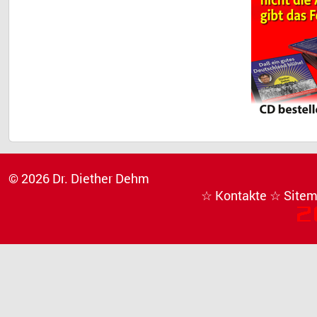
© 2026 Dr. Diether Dehm
☆ Kontakte
☆ Site