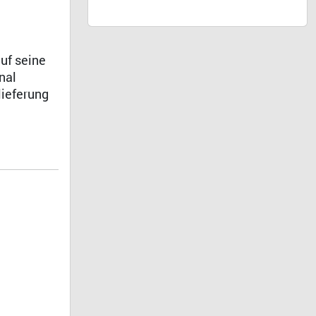
auf seine
nal
lieferung