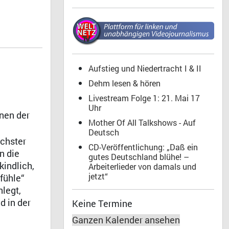
Aufstieg und Niedertracht I & II
Dehm lesen & hören
Livestream Folge 1: 21. Mai 17
Uhr
enen der
Mother Of All Talkshows - Auf
Deutsch
ichster
CD-Veröffentlichung: „Daß ein
n die
gutes Deutschland blühe! –
indlich,
Arbeiterlieder von damals und
jetzt“
fühle“
nlegt,
d in der
Keine Termine
Ganzen Kalender ansehen