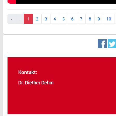
1
2
3
4
5
6
7
8
9
10
Kontakt:
Dr. Diether Dehm