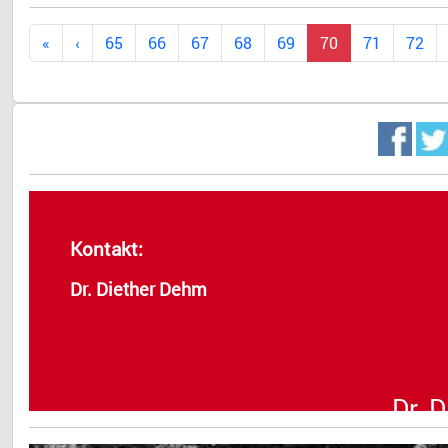
65
66
67
68
69
70
71
72
Kontakt:
Dr. Diether Dehm
Dr. 