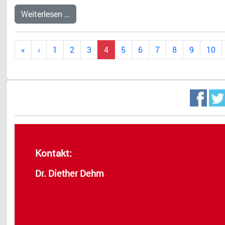
Weiterlesen …
1
2
3
4
5
6
7
8
9
10
Kontakt:
Dr. Diether Dehm