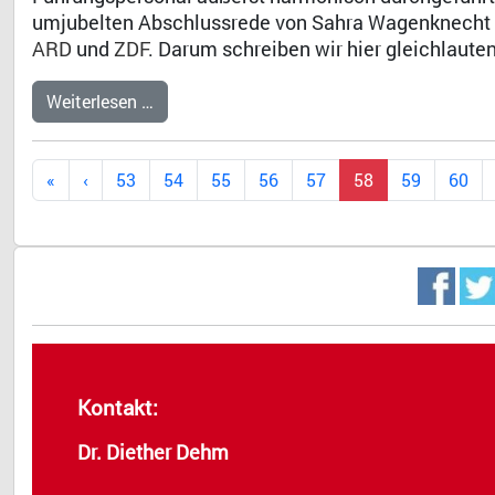
umjubelten Abschlussrede von Sahra Wagenknecht gl
ARD
und
ZDF
. Darum schreiben wir hier gleichlaut
Weiterlesen …
53
54
55
56
57
58
59
60
Kontakt:
Dr. Diether Dehm