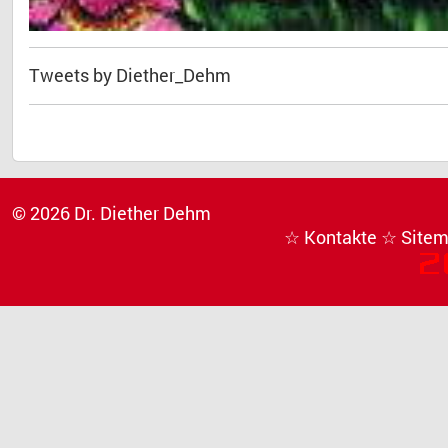
Tweets by Diether_Dehm
© 2026 Dr. Diether Dehm
☆ Kontakte
☆ Site