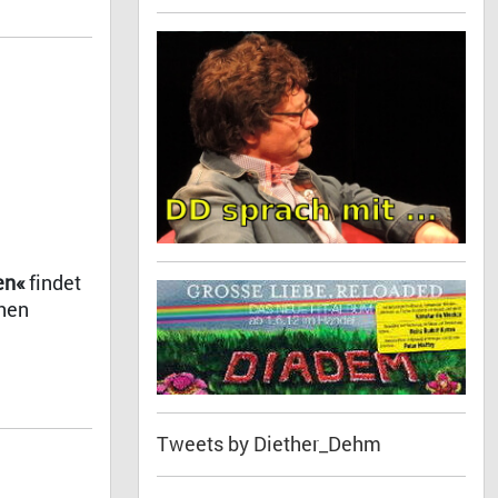
en«
findet
chen
Tweets by Diether_Dehm