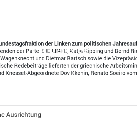
ndestagsfraktion der Linken zum politischen Jahresauf
Dr. Diether Dehm
tzenden der Partei DIE LINKE, Katja Kipping und Bernd Ri
a Wagenknecht und Dietmar Bartsch sowie die Vizepräsid
sche Redebeiträge lieferten der griechische Arbeitsmin
und Knesset-Abgeordnete Dov Kkenin, Renato Soeiro vo
che Ausrichtung