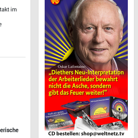
takt im
e
lerische