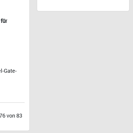
für
l-Gate-
 76 von 83