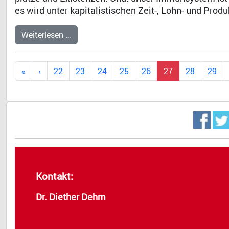
es wird unter kapitalistischen Zeit-, Lohn- und Prod
Weiterlesen …
22
23
24
25
26
27
28
29
Kontakt:
Dr. Diether Dehm